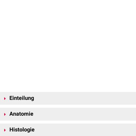
Einteilung
Klinisch unterscheidet man die
freie
und die
befestigte
Gingiva. Die freie
Anatomie
Gingiva ist der Teil, der sich bei der Sondierung des gingivalen Sulkus mit
einer
Paradontalsonde
vom Zahn ablösen lässt. Er wird auch als
Die Gingiva ist ein 3-9 mm breiter Gewebestreifen, der zum Teil am Zahn,
Gingivalsaum
bezeichnet und macht bei gesundem Zahnhalteapparat
Histologie
zum Teil am
Alveolarfortsatz
befestigt ist und aus verhorntem
nur einen kleinen Teil der Gingiva aus - etwa 1-2 mm. Die befestigte