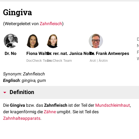
Gingiva
(Weitergeleitet von
Zahnfleisch
)
D
N
F
Dr. No
Fiona Walter
Dr. rer. nat. Janica Nolte
Dr. Frank Antwerpes
W
DocCheck Team
DocCheck Team
Arzt | Ärztin
+
Synonym: Zahnfleisch
Englisch
: gingiva, gum
Definition
Die
Gingiva
bzw. das
Zahnfleisch
ist der Teil der
Mundschleimhaut
,
der kragenförmig die
Zähne
umgibt. Sie ist Teil des
Zahnhalteapparats
.