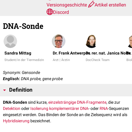
Versionsgeschichte
Artikel erstellen
Discord
DNA-Sonde
Sandra Mittag
Dr. Frank Antwerpes
Dr. rer. nat. Janica Nolte
Dr.
Student/in der Tiermedizin
Arzt | Ärztin
DocCheck Team
Bio
Synonym: Gensonde
Englisch:
DNA probe, gene probe
Definition
DNA-Sonden
sind kurze,
einzelsträngige
DNA-Fragmente
, die zur
Detektion
oder
Isolierung
komplementärer
DNA
- oder
RNA
-Sequenzen
eingesetzt werden. Das Binden der Sonde an die Zielsequenz wird als
Hybridisierung
bezeichnet.