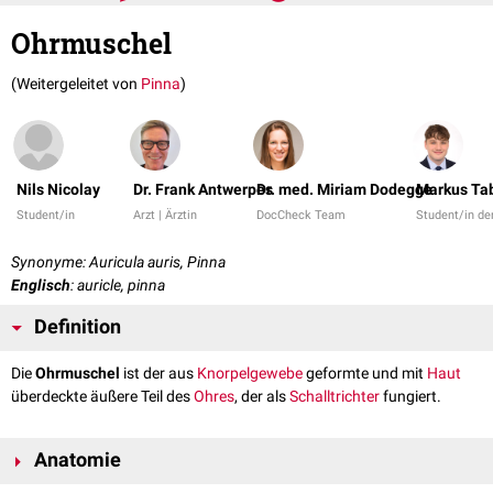
Ohrmuschel
(Weitergeleitet von
Pinna
)
Nils Nicolay
Dr. Frank Antwerpes
Dr. med. Miriam Dodegge
Markus Ta
Student/in
Arzt | Ärztin
DocCheck Team
Student/in d
Synonyme: Auricula auris, Pinna
Englisch
: auricle, pinna
Definition
Die
Ohrmuschel
ist der aus
Knorpelgewebe
geformte und mit
Haut
überdeckte äußere Teil des
Ohres
, der als
Schalltrichter
fungiert.
Anatomie