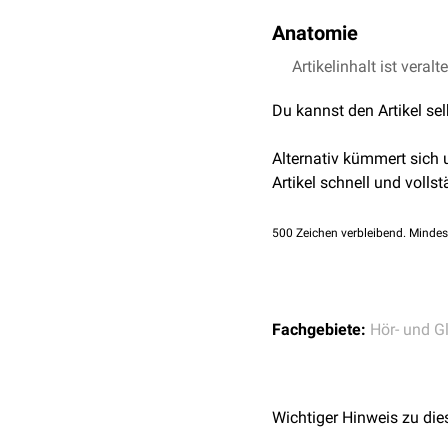
Anatomie
An ihrem kranialen Ende t
Artikelinhalt ist veralt
untere Anthelixwurzel (Cr
Du kannst den Artikel se
triangularis.
Als anatomische
Anomal
Alternativ kümmert sich
Artikel schnell und vollst
500
Zeichen verbleibend. Mindes
Fachgebiete:
Hör- und G
Wichtiger Hinweis zu die