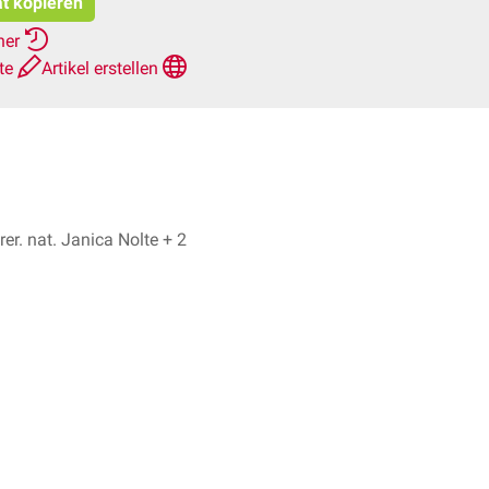
at kopieren
her
hte
Artikel erstellen
Dr. No, Dr. rer. nat. Janica Nolte + 2