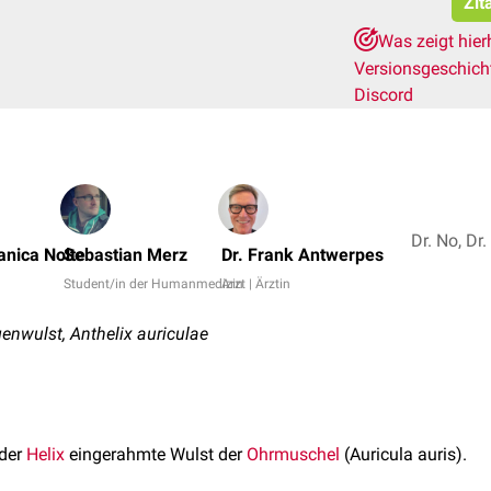
Zit
Was zeigt hier
Versionsgeschic
Discord
Janica Nolte
Sebastian Merz
Dr. Frank Antwerpes
Student/in der Humanmedizin
Arzt | Ärztin
nwulst, Anthelix auriculae
 der
Helix
eingerahmte Wulst der
Ohrmuschel
(Auricula auris).