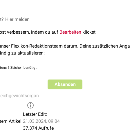
eilt sich die Anthelix in zwei getrennte Falten, die obere (Crus s
et?
Hier melden
us inferius anthelicis). Zwischen ihnen liegt eine dreieckige Ein
lbst verbessern, indem du auf
Bearbeiten
klickst.
ie
kann manchmal eine dritte Falte ("drittes Crus") ausgebildet s
 unser Flexikon-Redaktionsteam darum. Deine zusätzlichen Anga
ändig zu aktualisieren:
tens 5 Zeichen benötigt.
Absenden
leichgewichtsorgan
Letzter Edit:
sem Artikel
21.03.2024, 09:04
37.374 Aufrufe