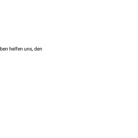
uperius anthelicis) und
ziehung, die Fossa
ein.
ben helfen uns, den