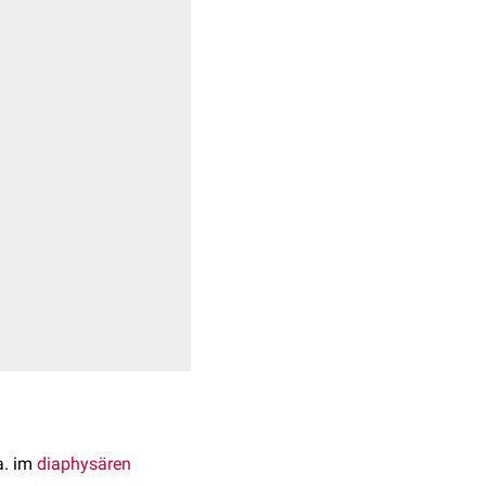
a. im
diaphysären