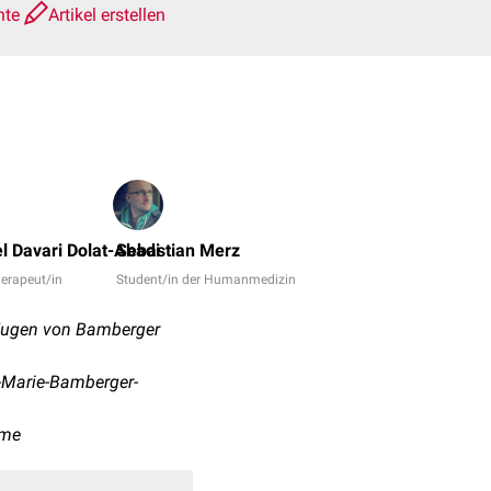
hte
Artikel erstellen
Emrah
Hircin,
 Davari Dolat-Abadi
Sebastian Merz
Dr.
erapeut/in
Student/in der Humanmedizin
Frank
Antwerpes
 Eugen von Bamberger
+
6
-Marie-Bamberger-
ome