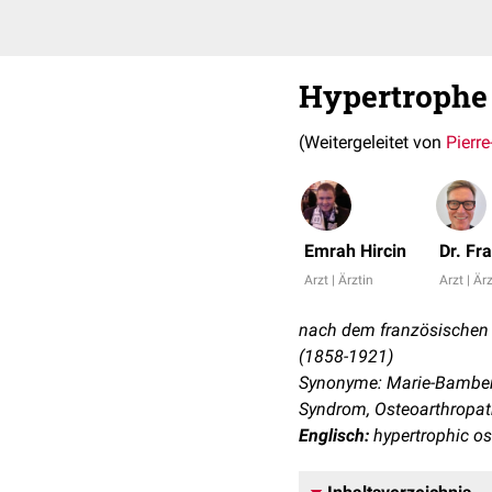
Hypertrophe 
(Weitergeleitet von
Pierr
Emrah Hircin
Dr. Fr
Arzt | Ärztin
Arzt | Är
nach dem französischen 
(1858-1921)
Synonyme: Marie-Bamberg
Syndrom, Osteoarthropa
Englisch:
hypertrophic o