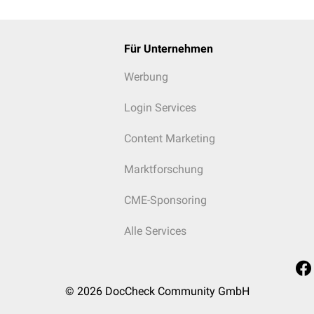
iostreaktion, normales Knochenmark
 Sequenzen (
T2
-
FS
,
PD
-FS,
STIR
): Lineares hohes Signal kann au
Für Unternehmen
treaktion vorkommen.
Werbung
phie
zeigt sich eine dichte, relativ lineare und meist symmetris
Login Services
enknochen.
Content Marketing
Marktforschung
CME-Sponsoring
Alle Services
© 2026
DocCheck Community GmbH