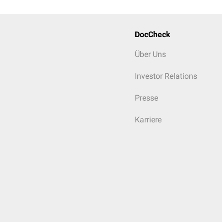
T1w
:
hypointense
Per
Flüssigkeitssensitive
DocCheck
hypointensen Perios
Über Uns
Knochenszintigraphie
Bei der
Knochenszintigra
Investor Relations
entlang der langen Röhr
Presse
Karriere