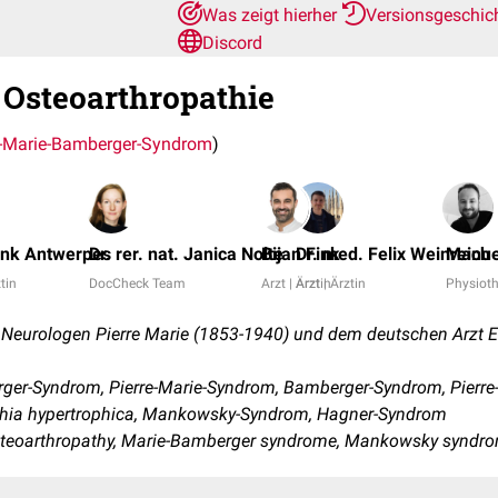
Was zeigt hierher
Versionsgeschic
Discord
Osteoarthropathie
e-Marie-Bamberger-Syndrom
)
ank Antwerpes
Dr. rer. nat. Janica Nolte
Bijan Fink
Dr. med. Felix Weinreich
Manuel
ztin
DocCheck Team
Arzt | Ärztin
Arzt | Ärztin
Physioth
Neurologen Pierre Marie (1853-1940) und dem deutschen Arzt
er-Syndrom, Pierre-Marie-Syndrom, Bamberger-Syndrom, Pierre
thia hypertrophica, Mankowsky-Syndrom, Hagner-Syndrom
steoarthropathy, Marie-Bamberger syndrome, Mankowsky syndr