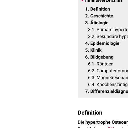
Inhaltsverzeichnis
1
Definition
2
Geschichte
3
Ätiologie
3.1
Primäre hypert
3.2
Sekundäre hype
4
Epidemiologie
5
Klinik
6
Bildgebung
6.1
Röntgen
6.2
Computertomog
6.3
Magnetresonan
6.4
Knochenszintig
7
Differenzialdiagn
Definition
Die
hypertrophe Osteoar