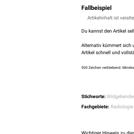
Fallbeispiel
Entzündungen (z.B.
L
Veränderungen der 
Artikelinhalt ist veralt
Sensitivität
Fehlbildungen
Traumen
(
Gefäßruptu
Du kannst den Artikel se
Detaildarstellung
Alternativ kümmert sich
Strahlendosis
Artikel schnell und vollst
Verfügbarkeit
500
Zeichen verbleibend. Mindes
Kosten
Stichworte:
Bildgebende
Fachgebiete:
Radiologie
Wichtiger Hinweis zu die