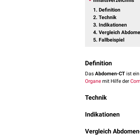
Inhaltsverzeichnis
1
Definition
2
Technik
3
Indikationen
4
Vergleich Abdome
5
Fallbeispiel
Definition
Das
Abdomen-CT
ist ei
Organe
mit Hilfe der
Com
Technik
Das Abdomen-CT wird im 
Indikationen
Röntgen-Detektoren-Einhei
Tumore
im Bereich d
Vergleich Abdomen
Lymphom
)
Metastasen
(
Leberme