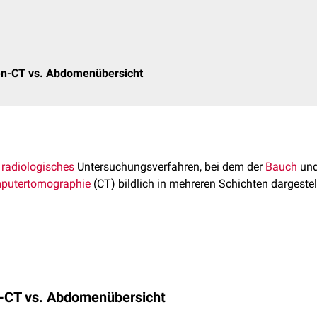
n-CT vs. Abdomenübersicht
n
radiologisches
Untersuchungsverfahren, bei dem der
Bauch
und
putertomographie
(CT) bildlich in mehreren Schichten dargestel
Liegen durchgeführt. Der Untersuchungstisch wird dabei so dur
t geführt, dass eine spiralförmige Bildakquisition erfolgt (
Spira
es Abdomens (
Magenkarzinome
,
Leberzellkarzinome
,
Pankreask
-CT vs. Abdomenübersicht
tastasen
,
Peritonealmetastasen
)