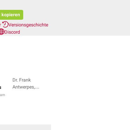
t kopieren
r
Versionsgeschichte
Discord
Dr. Frank
Antwerpes,
s
Natascha van den
eam
Höfel + 3