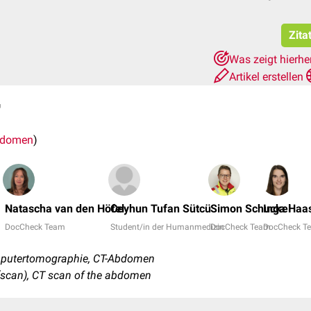
Zita
Was zeigt hierhe
Artikel erstellen
T
bdomen
)
Natascha van den Höfel
Ceyhun Tufan Sütcü
Simon Schuckel
Inga Haa
DocCheck Team
Student/in der Humanmedizin
DocCheck Team
DocCheck T
utertomographie, CT-Abdomen
scan), CT scan of the abdomen