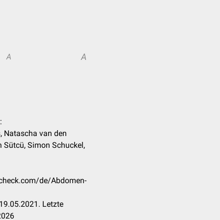
A
A
:
s, Natascha van den
n Sütcü, Simon Schuckel,
occheck.com/de/Abdomen-
19.05.2021. Letzte
2026