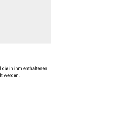
 die in ihm enthaltenen
lt werden.
ch die rotierende
l-CT
).
arzinome
,
Hodgkin-