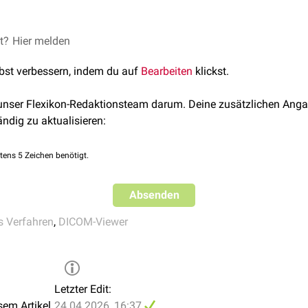
Abdomen-CT
Abdomenübersi
eberzirrhose
,
Psoasabszess
)
abdominalen
Blutgefäße
(
Atherosklerose
,
Aneurysmen
,
Mesenteri
et?
Hier melden
++
+
Pankreaskarzinom (CT)
ren
,
Milzruptur
)
lbst verbessern, indem du auf
Bearbeiten
klickst.
+++
++
 unser Flexikon-Redaktionsteam darum. Deine zusätzlichen Anga
+++
+
Zum DICOM-
ändig zu aktualisieren:
Viewer
+
++
tens 5 Zeichen benötigt.
+++
+
Absenden
s Verfahren
,
DICOM-Viewer
Letzter Edit:
sem Artikel
24.04.2026, 16:37