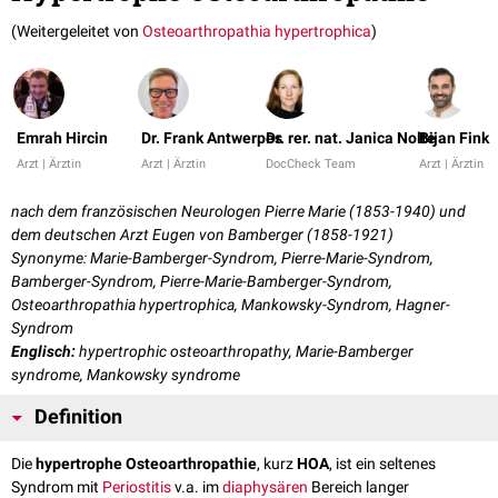
(Weitergeleitet von
Osteoarthropathia hypertrophica
)
Emrah Hircin
Dr. Frank Antwerpes
Dr. rer. nat. Janica Nolte
Bijan Fink
Arzt | Ärztin
Arzt | Ärztin
DocCheck Team
Arzt | Ärztin
nach dem französischen Neurologen Pierre Marie (1853-1940) und
dem deutschen Arzt Eugen von Bamberger (1858-1921)
Synonyme: Marie-Bamberger-Syndrom, Pierre-Marie-Syndrom,
Bamberger-Syndrom, Pierre-Marie-Bamberger-Syndrom,
Osteoarthropathia hypertrophica, Mankowsky-Syndrom, Hagner-
Syndrom
Englisch:
hypertrophic osteoarthropathy, Marie-Bamberger
syndrome, Mankowsky syndrome
Definition
Die
hypertrophe Osteoarthropathie
, kurz
HOA
, ist ein seltenes
Syndrom mit
Periostitis
v.a. im
diaphysären
Bereich langer