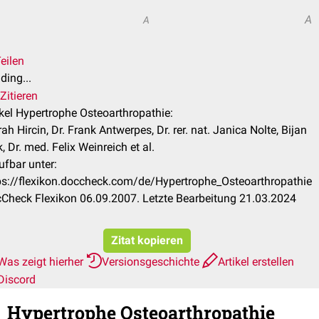
A
A
eilen
ding...
Zitieren
ikel Hypertrophe Osteoarthropathie:
ah Hircin, Dr. Frank Antwerpes, Dr. rer. nat. Janica Nolte, Bijan
k, Dr. med. Felix Weinreich et al.
ufbar unter:
ps://flexikon.doccheck.com/de/Hypertrophe_Osteoarthropathie
Check Flexikon 06.09.2007. Letzte Bearbeitung 21.03.2024
Zitat kopieren
Was zeigt hierher
Versionsgeschichte
Artikel erstellen
Discord
Hypertrophe Osteoarthropathie