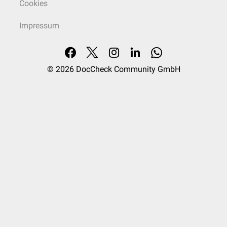
Cookies
Göttingen
|
Greifswald
|
Halle-Wittenberg
|
Hamburg
|
Hannover
|
Heidelberg
|
Homburg
|
Jena
|
Kiel
|
Köln
|
Leipzig
|
Lübeck
|
Impressum
Magdeburg
|
Mainz
|
Mannheim
|
Marburg
|
München
|
Münster
|
Oldenburg
|
Regensburg
|
Rostock
|
Tübingen
|
Ulm
|
Witten-Herdecke
|
Würzburg
© 2026
DocCheck Community GmbH