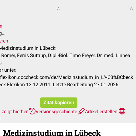
A
A
en
...
eren
 Medizinstudium in Lübeck:
Römer, Ferris Suttrup, Dipl.-Biol. Timo Freyer, Dr. med. Linnea
s
r unter:
//flexikon.doccheck.com/de/Medizinstudium_in_L%C3%BCbeck
ck Flexikon 13.12.2011. Letzte Bearbeitung 27.01.2026
Zitat kopieren
zeigt hierher
Versionsgeschichte
Artikel erstellen
d
Medizinstudium in Lübeck