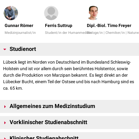
Gunnar Römer
Ferris Suttrup
Dipl.-Biol. Timo Freyer
Medizinjournalist/in
Student/in der Humanmedizin
Biologe/in | Chemiker/in | Naturw
Studienort
Lübeck liegt im Norden von Deutschland im Bundesland Schleswig-
Holstein und ist vor allem durch sein berühmtes Holstentor, sowie
durch die Produktion von Marzipan bekannt. Es liegt direkt an der
Lübecker Bucht, einem Teil der Ostsee und bis nach Hamburg sind es
ca. 65 km.
Allgemeines zum Medizinstudium
Das Studium der Humanmedizin findet an der Universität zu Lübeck
Vorklinischer Studienabschnitt
statt und ist nach der klassischen Art in vorklinischen und klinischen
Studienabschnitt gegliedert. Nach einer Regelstudienzeit von 4
Die Vorklinik hat die Aufgabe, dem Medizinstudenten Grundlagen in allen
Semestern folgt der 1. Abschnitt der Ärztlichen Prüfung, ehe sich dann
Klinischer Studienabschnitt
medizinrelevanten naturwissenschaftlichen Fächern zu vermitteln. Des