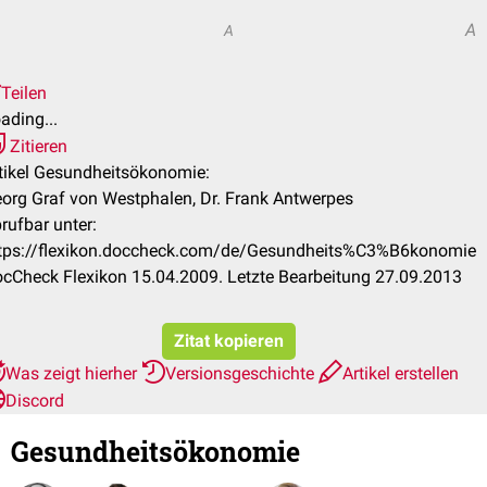
A
A
Teilen
ading...
Zitieren
tikel Gesundheitsökonomie:
org Graf von Westphalen, Dr. Frank Antwerpes
rufbar unter:
tps://flexikon.doccheck.com/de/Gesundheits%C3%B6konomie
cCheck Flexikon 15.04.2009. Letzte Bearbeitung 27.09.2013
Zitat kopieren
Was zeigt hierher
Versionsgeschichte
Artikel erstellen
Discord
Gesundheitsökonomie