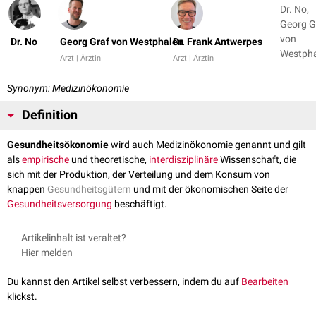
Dr. No,
Georg G
von
Dr. No
Georg Graf von Westphalen
Dr. Frank Antwerpes
Westph
Arzt | Ärztin
Arzt | Ärztin
+ 1
Synonym: Medizinökonomie
Definition
Gesundheitsökonomie
wird auch Medizinökonomie genannt und gilt
als
empirische
und theoretische,
interdisziplinäre
Wissenschaft, die
sich mit der Produktion, der Verteilung und dem Konsum von
knappen
Gesundheitsgütern
und mit der ökonomischen Seite der
Gesundheitsversorgung
beschäftigt.
Artikelinhalt ist veraltet?
Hier melden
Du kannst den Artikel selbst verbessern, indem du auf
Bearbeiten
klickst.