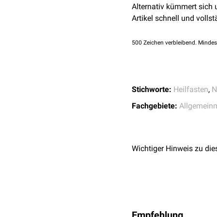
Zu den Naturheilverfahr
Alternativ kümmert sich
manuellen
,
sensorischen
Artikel schnell und vollst
Hydro
-und
Thermothe
Atemtherapie
500
Zeichen verbleibend. Mindes
Bewegungstherapie
Massage
-Therapie
Ernährungstherapie
Phytotherapie
Stichworte:
Heilfasten
,
N
Ausleitende Therapie
Fachgebiete:
Allgemein
Ordnungstherapie
(Th
Heilfasten
Aromatherapie
Balneotherapie
Wichtiger Hinweis zu die
Colon-Hydro-Therapi
Klimatherapie
Kryotherapie
Heilgasinjektion
Pneumopunktur
Empfehlung