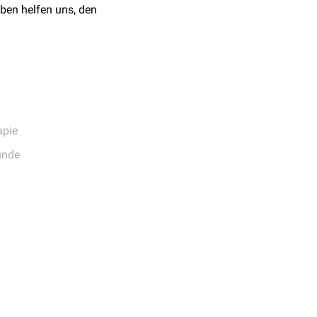
chen
physikalischen
,
ben helfen uns, den
ind:
apie
unde
ewichtes)