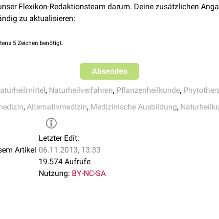
en zählen deshalb am ehesten Therapiemethoden, die mit einfa
 unser Flexikon-Redaktionsteam darum. Deine zusätzlichen Anga
,
alimentären
und
psychischen
Reizen arbeiten. Beispiele dafür s
ändig zu aktualisieren:
rapie
tens 5 Zeichen benötigt.
Absenden
aturheilmittel
,
Naturheilverfahren
,
Pflanzenheilkunde
,
Phytother
medizin
,
Alternativmedizin
,
Medizinische Ausbildung
,
Naturheilk
erapien des vegetativen, emotionellen und psychischen Gleichg
Letzter Edit:
sem Artikel
06.11.2013, 13:33
e
19.574 Aufrufe
Nutzung:
BY-NC-SA