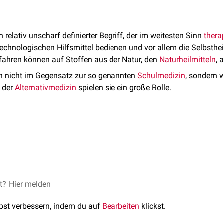
in relativ unscharf definierter Begriff, der im weitesten Sinn
thera
 technologischen Hilfsmittel bedienen und vor allem die Selbsthe
rfahren können auf Stoffen aus der Natur, den
Naturheilmitteln
, 
en nicht im Gegensatz zur so genannten
Schulmedizin
, sondern 
n der
Alternativmedizin
spielen sie ein große Rolle.
r als Lebenskraft und Heilkraft. Die Gesundung des Patienten w
 Behandler ("Medicus curat, natura sanat").
lternativmedizin
werden häufig gleich gesetzt. Dabei wird jedoc
ausschließlich Naturheilverfahren einsetzt, sondern vorwiegend M
edizin
sind. Dazu können auch technische Verfahren gehören.
en den Naturheilverfahren zugeordnet werden können, ist nicht 
et?
Hier melden
sich schon daraus, dass der Begriff "Natur" schwer zu definieren 
lbst verbessern, indem du auf
Bearbeiten
klickst.
turlandschaft lebt, die er aktiv verändert hat.