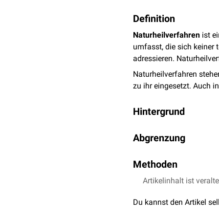
Definition
Naturheilverfahren
ist e
umfasst, die sich keiner
adressieren. Naturheilve
Naturheilverfahren steh
zu ihr eingesetzt. Auch i
Hintergrund
Hippokrates sah die Natu
Abgrenzung
bewirkt, der Arzt war nur
Naturheilverfahren und
A
Methoden
Alternativmedizin nicht 
der so genannten
Schulm
Die Frage, welche Method
Artikelinhalt ist veralt
Die Schwierigkeit ergibt 
Du kannst den Artikel se
Jahrhunderten in einer Kul