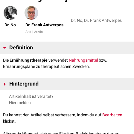
Dr. No, Dr. Frank Antwerpes
Dr. No
Dr. Frank Antwerpes
Arzt | Ärztin
Definition
Die
Ernährungstherapie
verwendet
Nahrungsmittel
bzw.
Ernährungspläne zu therapeutischen Zwecken.
Hintergrund
Die Ernährungstherapie wurde bereits von
Hippokrates
propagiert. Im
Artikelinhalt ist veraltet?
asiatischen Raum hat Ernährungstherapie jedoch eine längere Tradition,
Hier melden
z.B. in der
TCM
). Die Ernährungstherapie ist auch eine der 5 Säulen der
Kneipp-Medizin
.
Du kannst den Artikel selbst verbessern, indem du auf
Bearbeiten
klickst.
Alternativ kümmert sich unser Flexikon-Redaktionsteam darum.