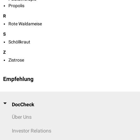
Propolis
R
Rote Waldameise
S
Schöllkraut
Z
Zistrose
Empfehlung
DocCheck
Über Uns
Investor Relations