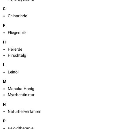
C
Chinarinde
F
Fliegenpilz
H
Heilerde
Hirschtalg
L
Leinöl
M
Manuka-Honig
Myrrhentinktur
N
Naturheilverfahren
P
Peloidtherapie