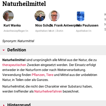
Naturheilmittel
K
N
Kurt Wanka
Nico Schulz
Dr. Frank Antwerpes
Udo Paulussen
S
Anästhesiepfleger/in
Apotheker/in
Arzt | Ärztin
Apotheker/in
+
Synonym: Naturmittel
Definition
Naturheilmittel
sind ursprünglich alle Mittel aus der Natur, die zu
therapeutischen
Zwecken eingesetzt werden. Der Einsatz erfolgt
entweder in der Naturform oder nach Weiterverarbeitung.
Verwendung finden
Pflanzen
,
Tiere
und Mittel aus der unbelebten
Natur, in Teilen oder als Ganzes.
Naturheilmittel, die nicht den Charakter einer Substanz haben,
werden treffender als
Naturheilverfahren
bezeichnet.
Hintergrund