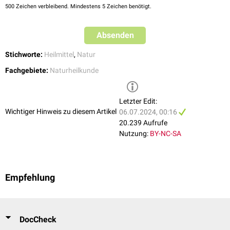
Zwiebel
(Allium cepa)
500
Zeichen verbleibend. Mindestens 5 Zeichen benötigt.
Pflanzenteile
Absenden
Flohsamen
(Psylii semen)
Rosskastaniensamen
(Hippocastani semen)
Stichworte:
Heilmittel
,
Natur
Pflanzliche Produkte bzw. Zubereitungen
Fachgebiete:
Naturheilkunde
Nachtkerzenöl
(Oleum Oenotherae semen)
Schwarzkümmelöl
(Nigella sativa)
Letzter Edit:
Wichtiger Hinweis zu diesem Artikel
Tiere
06.07.2024, 00:16
20.239 Aufrufe
Blutegel
Nutzung:
BY-NC-SA
Ameise
Andere
Wasser
Empfehlung
Heilerde
DocCheck