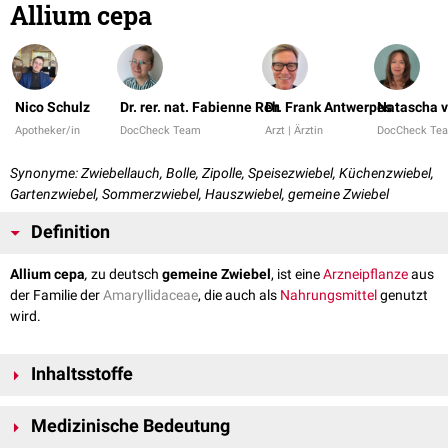
Allium cepa
Nico Schulz
Dr. rer. nat. Fabienne Reh
Dr. Frank Antwerpes
Natascha v
Apotheker/in
DocCheck Team
Arzt | Ärztin
DocCheck Te
Synonyme: Zwiebellauch, Bolle, Zipolle, Speisezwiebel, Küchenzwiebel,
Gartenzwiebel, Sommerzwiebel, Hauszwiebel, gemeine Zwiebel
Definition
Allium cepa
,
zu deutsch
gemeine Zwiebel
, ist eine
Arzneipflanze
aus
der Familie der
Amaryllidaceae
, die auch als
Nahrungsmittel
genutzt
wird.
Inhaltsstoffe
Zwiebeln haben diverse Inhaltsstoffe. Zu diesen zählen unter anderem:
Medizinische Bedeutung
Ascorbinsäure
(nur roh)