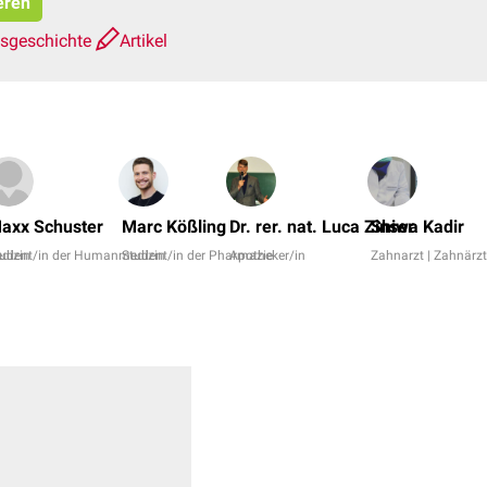
eren
nsgeschichte
Artikel
axx Schuster
Marc Kößling
Dr. rer. nat. Luca Zinser
Shiwa Kadir
dizin
tudent/in der Humanmedizin
Student/in der Pharmazie
Apotheker/in
Zahnarzt | Zahnärzt