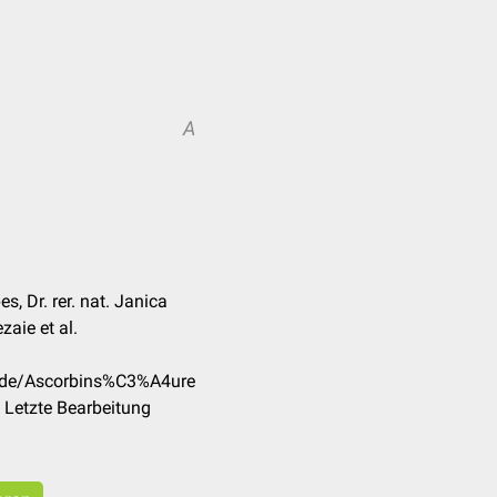
A
s, Dr. rer. nat. Janica
zaie et al.
m/de/Ascorbins%C3%A4ure
 Letzte Bearbeitung