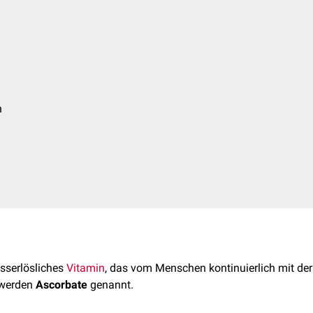
h
asserlösliches
Vitamin
, das vom Menschen kontinuierlich mit 
 werden
Ascorbate
genannt.