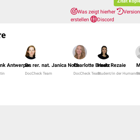
Zitat kopi
Was zeigt hierher
Versio
erstellen
Discord
re
ank Antwerpes
Dr. rer. nat. Janica Nolte
Charlotte Braatz
Hoda Rezaie
M
ztin
DocCheck Team
DocCheck Team
Student/in der Humanme
S