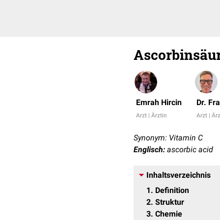
Ascorbinsäu
Emrah Hircin
Dr. Fr
Arzt | Ärztin
Arzt | Är
Synonym: Vitamin C
Englisch:
ascorbic acid
Inhaltsverzeichnis
1
Definition
2
Struktur
3
Chemie