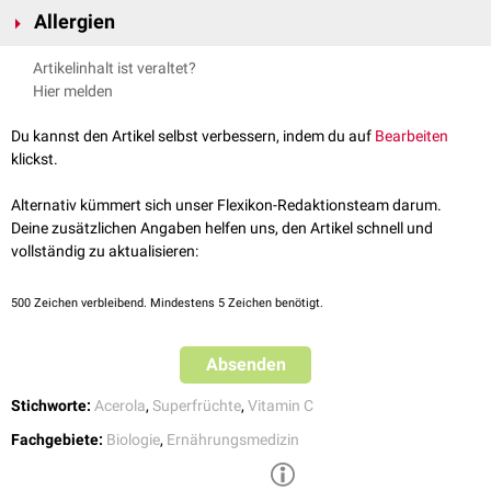
Acerola ist eine der
Vitamin C
-reichsten Früchte der Welt. Ca. 1,6% des
Allergien
Fruchtgewichts ist Vitamin C. Die Beere enthält auch
Carotinoide
und
Flavonoide
.
Menschen mit
Latex-Allergie
können eine
Kreuzallergie
auf Acerola-
Artikelinhalt ist veraltet?
Früchte entwickeln.
Hier melden
Du kannst den Artikel selbst verbessern, indem du auf
Bearbeiten
klickst.
Alternativ kümmert sich unser Flexikon-Redaktionsteam darum.
Deine zusätzlichen Angaben helfen uns, den Artikel schnell und
vollständig zu aktualisieren:
500
Zeichen verbleibend. Mindestens 5 Zeichen benötigt.
Absenden
Stichworte:
Acerola
,
Superfrüchte
,
Vitamin C
Fachgebiete:
Biologie
,
Ernährungsmedizin