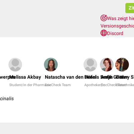
Zi
Was zeigt hi
Versionsgeschi
Discord
twerpes
Melissa Akbay
Natascha van den Höfel
Dennis Smith
Antje Göttler
Danny S
Student/in der Pharmazie
DocCheck Team
Apotheker/in
DocCheck Team
Biotechnike
icinalis