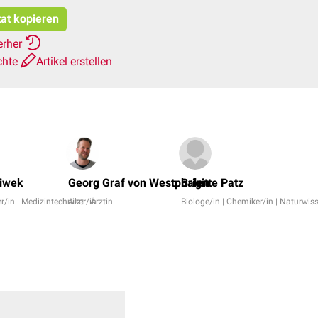
tat kopieren
erher
chte
Artikel erstellen
iwek
Georg Graf von Westphalen
Brigitte Patz
r/in | Medizintechniker/in
Arzt | Ärztin
Biologe/in | Chemiker/in | Naturwis