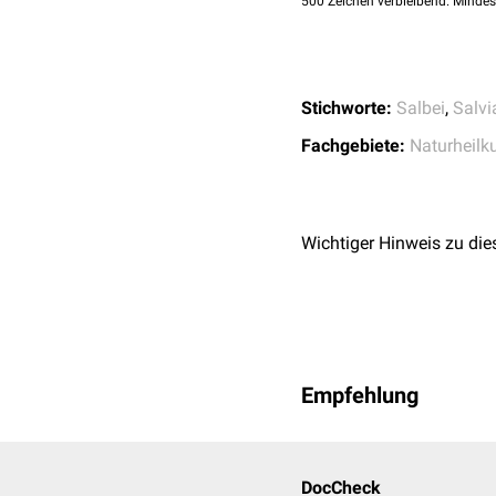
500
Zeichen verbleibend. Mindes
Stichworte:
Salbei
,
Salvi
Fachgebiete:
Naturheilk
Wichtiger Hinweis zu die
Empfehlung
DocCheck