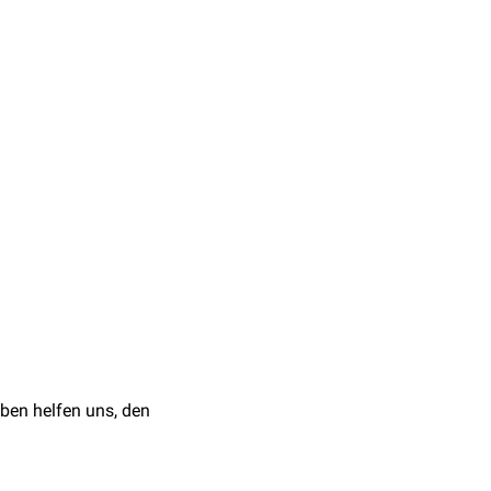
wirken
antiseptisch
,
äßige
sse verhindern.
 wird.
Überdosierung können
der toxischen Wirkung des
 in dieser Zeit nicht
rt
führen kann.
ben helfen uns, den