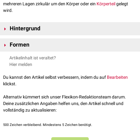
mehreren Lagen zirkulär um den Körper oder ein
Körperteil
gelegt
wird.
Hintergrund
Wickel finden u.a. in der
Krankenpflege
, in der
Physiotherapie
und als
Formen
Hausmittel
Verwendung. Im Unterschied zu einem Verband werden
Wickel nur kurzzeitig angelegt. Sie dienen zum Erreichen physikalischer
Ganzkörperwickel
Artikelinhalt ist veraltet?
Wirkungen (z.B.
Kühlung
) oder der
Applikation
von
Wirkstoffen
.
Teilwickel
(z.B.
Wadenwickel
)
Hier melden
Du kannst den Artikel selbst verbessern, indem du auf
Bearbeiten
klickst.
Alternativ kümmert sich unser Flexikon-Redaktionsteam darum.
Deine zusätzlichen Angaben helfen uns, den Artikel schnell und
vollständig zu aktualisieren:
500
Zeichen verbleibend. Mindestens 5 Zeichen benötigt.