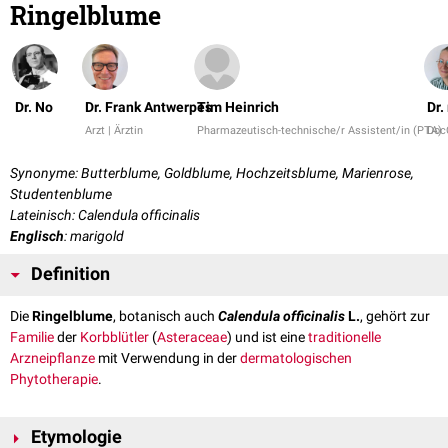
Ringelblume
Dr. No
Dr. Frank Antwerpes
Tim Heinrich
Dr.
Arzt | Ärztin
Pharmazeutisch-technische/r Assistent/in (PTA)
Doc
Synonyme: Butterblume, Goldblume, Hochzeitsblume, Marienrose,
Studentenblume
Lateinisch: Calendula officinalis
Englisch
: marigold
Definition
Die
Ringelblume
, botanisch auch
Calendula officinalis
L.
, gehört zur
Familie
der
Korbblütler
(
Asteraceae
) und ist eine
traditionelle
Arzneipflanze
mit Verwendung in der
dermatologischen
Phytotherapie
.
Etymologie