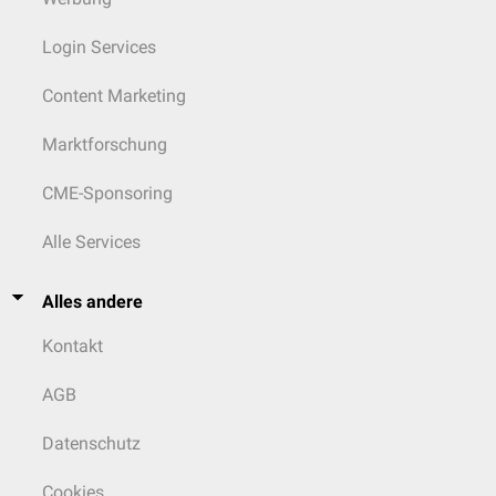
Darüber hinaus bestätigt das HMPC, dass Ringelblumenblüten –
basierend auf traditionellen Anwendungen – bei leichten
Login Services
Hautentzündungen, wie
Sonnenbrand
und kleinen Wunden
heilungsfördernd
wirken.
Content Marketing
Marktforschung
CME-Sponsoring
Alle Services
Alles andere
Kontakt
AGB
Datenschutz
Cookies