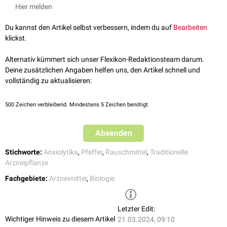
Nikol Verlag.
Wechselwirkung mit
Hier melden
GABA-Rezeptoren
wurde jedoch ausgeschlossen.
Mutschler et al.:
Mutschler Arzneimittelwirkungen
, 8. Aufl,
Als primärer Wirkmechanismus der Kavapyrone ist eine Hemmung
Wissenschaftl. Verlagsgesellschaft.
Du kannst den Artikel selbst verbessern, indem du auf
Bearbeiten
präsynaptischer
Natriumkanäle
anzusehen. Verminderter
klickst.
Natriumeinstrom bewirkt eine reduzierte Aktivierung von
Calciumkanälen
und eine verringerte
Exozytose
von
Neurotransmittern
[
2
]
Alternativ kümmert sich unser Flexikon-Redaktionsteam darum.
in den
synaptischen Spalt
.
Kava-Kava wirkt
anxiolytisch
und
Deine zusätzlichen Angaben helfen uns, den Artikel schnell und
sedierend
, worin der Einsatz bei nervösen
Angst
-, Spannungs- und
vollständig zu aktualisieren:
Erregungszuständen begründet war. Weiterhin ist eine
antikonvulsive
Wirkung vorhanden.
500
Zeichen verbleibend. Mindestens 5 Zeichen benötigt.
Eine Rauschwirkung mit
Somnolenz
und erotischen
Träumen
durch hohe
Dosen wird berichtet. Andere Quellen bezweifeln eine narkotisierende
Wirkung mit derartigen Rauschzuständen.
Absenden
Stichworte:
Anxiolytika
,
Pfeffer
,
Rauschmittel
,
Traditionelle
Arzneipflanze
Fachgebiete:
Arzneimittel
,
Biologie
Letzter Edit:
Wichtiger Hinweis zu diesem Artikel
21.03.2024, 09:10