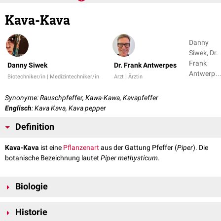
Kava-Kava
Danny
Siwek, Dr.
Frank
Danny Siwek
Dr. Frank Antwerpes
Antwerpe
Biotechniker/in | Medizintechniker/in
Arzt | Ärztin
+ 1
Synonyme: Rauschpfeffer, Kawa-Kawa, Kavapfeffer
Englisch
: Kava Kava, Kava pepper
Definition
Kava-Kava
ist eine
Pflanzenart
aus der Gattung Pfeffer (
Piper
). Die
botanische Bezeichnung lautet
Piper methysticum
.
Biologie
Es handelt sich um einen 1,5 bis 5 m hohen Strauch mit einem stark
Historie
verzweigtem Wurzelstock. Die wechselständigen Blätter sind zwischen