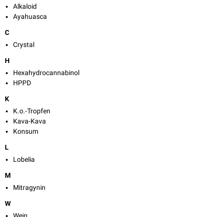
Alkaloid
Ayahuasca
C
Crystal
H
Hexahydrocannabinol
HPPD
K
K.o.-Tropfen
Kava-Kava
Konsum
L
Lobelia
M
Mitragynin
W
Wein