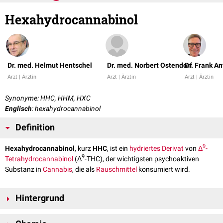
Hexahydrocannabinol
Dr. med. Helmut Hentschel
Dr. med. Norbert Ostendorf
Dr. Frank A
Arzt | Ärztin
Arzt | Ärztin
Arzt | Ärztin
Synonyme: HHC, HHM, HXC
Englisch
: hexahydrocannabinol
Definition
9
Hexahydrocannabinol
, kurz
HHC
, ist ein
hydriertes
Derivat
von
Δ
-
9
Tetrahydrocannabinol
(Δ
-THC), der wichtigsten psychoaktiven
Substanz in
Cannabis
, die als
Rauschmittel
konsumiert wird.
Hintergrund
HHC wurde in der wissenschaftlichen Literatur erstmals im Jahr 1940