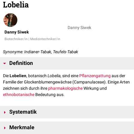
Lobelia
Danny Siwek
Danny Siwek
Biotechniker/in | Medizintechniker/in
Synonyme: Indianer-Tabak, Teufels-Tabak
Definition
Die
Lobelien
, botanisch
Lobelia
, sind eine
Pflanzengattung
aus der
Familie der Glockenblumengewächse (Campanulaceae). Einige Arten
zeichnen sich durch ihre
pharmakologische
Wirkung und
ethnobotanische
Bedeutung aus.
Systematik
Lobelia
wird innerhalb der Familie Campanulaceae der Unterfamilie
Merkmale
Lobelioideae (Lobeliengewächse) zugeordnet. In der Literatur findet sich