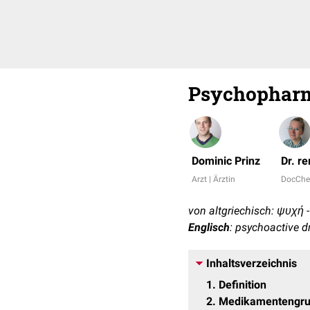
Psychophar
Dominic Prinz
Dr. r
Arzt | Ärztin
DocChe
von altgriechisch: ψυχή -
Englisch
: psychoactive d
Inhaltsverzeichnis
1
Definition
2
Medikamentengr