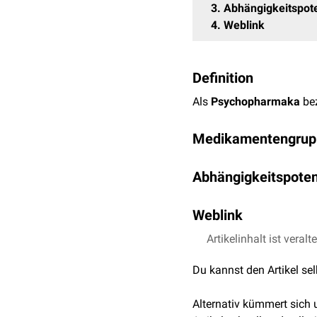
3
Abhängigkeitspote
4
Weblink
Definition
Als
Psychopharmaka
be
Medikamentengrup
Die Psychopharmaka we
Abhängigkeitspoten
zentralnervösen
Neurotra
Rezeptoren
auf.
Das
Abhängigkeitspotent
Weblink
Benzodiazepine, Psychos
Antidepressiva
Medikamentenabhängigk
Trizyklische Antid
Artikelinhalt ist veralt
Liste der am häufigs
Tetrazyklische An
Antidepressiva und Neur
siehe auch:
Psychiatrie
Du kannst den Artikel se
SSRI
ebenfalls dauerhafte Ve
SSNRI
längerer Einnahme zu
Sp
Alternativ kümmert sich
Hypnotika
Psychopharmaka sollten 