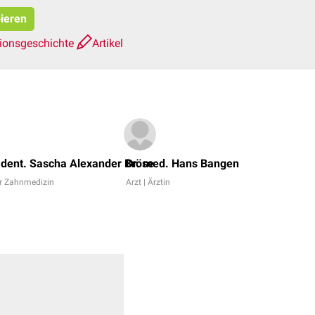
pieren
ionsgeschichte
Artikel
Dominic
Prinz,
dent. Sascha Alexander Bröse
Dr. med. Hans Bangen
Dr.
er Zahnmedizin
Arzt | Ärztin
rer.
nat.
Fabienne
Reh
+
5