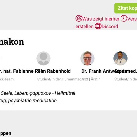
Zitat ko
Was zeigt hierher
Vers
erstellen
Discord
makon
er. nat. Fabienne Reh
Tim Rabenhold
Dr. Frank Antwerpes
Stud.med.
ck Team
Student/in der Humanmedizin
Arzt | Ärztin
Student/in d
 Seele, Leben; φάρμακον - Heilmittel
rug, psychiatric medication
uppen