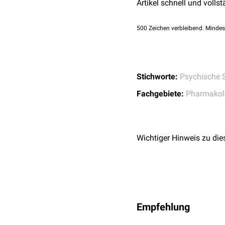
Artikel schnell und vollst
Neuroleptika
aber von einem echten
E
Hochpotente Neuro
Mittelpotente Neur
500
Zeichen verbleibend. Mindes
Niederpotente Neu
Tranquilizer
Benzodiazepine
, 
Antiepileptika
(in der
Stichworte:
Psychische 
Psychostimulantien
,
Fachgebiete:
Pharmakol
Wichtiger Hinweis zu die
Empfehlung