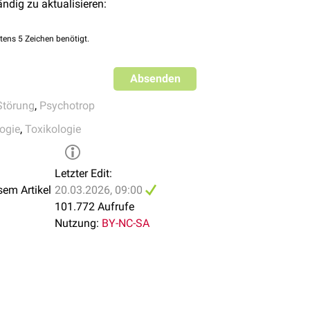
ändig zu aktualisieren:
ntzugssyndrom
unterscheiden.
leptika, z.B.
Haloperidol
,
Clozapin
oleptika, z.B.
Amisulprid
tens 5 Zeichen benötigt.
roleptika, z.B.
Promethazin
Absenden
z.B.
Diazepam
,
Lorazepam
Psychiatrie
als "Stimmungsstabilisierer" genutzt), z.B.
Valproins
Störung
,
Psychotrop
 z.B.
Methylphenidat
,
Dexamfetamin
ogie
,
Toxikologie
Letzter Edit:
sem Artikel
20.03.2026, 09:00
101.772 Aufrufe
Nutzung:
BY-NC-SA