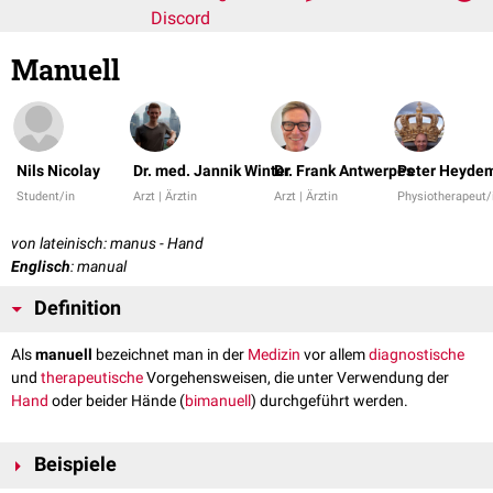
Discord
Manuell
Nils Nicolay
Dr. med. Jannik Winter
Dr. Frank Antwerpes
Peter Heyde
Student/in
Arzt | Ärztin
Arzt | Ärztin
Physiotherapeut/
von lateinisch: manus - Hand
Englisch
: manual
Definition
Als
manuell
bezeichnet man in der
Medizin
vor allem
diagnostische
und
therapeutische
Vorgehensweisen, die unter Verwendung der
Hand
oder beider Hände (
bimanuell
) durchgeführt werden.
Beispiele