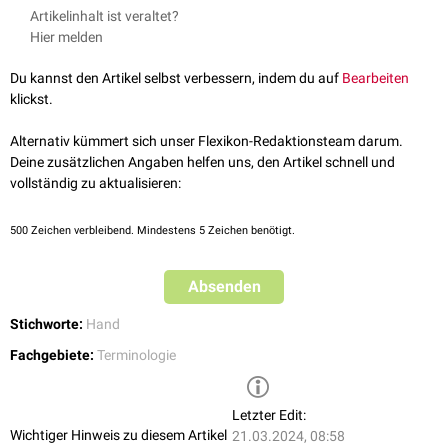
Die mit den Händen durchgeführte Behandlung von Funktionsstörungen
Artikelinhalt ist veraltet?
des
Bewegungsapparats
nennt man
Chirotherapie
oder "
manuelle
Hier melden
Medizin
".
Du kannst den Artikel selbst verbessern, indem du auf
Bearbeiten
klickst.
Alternativ kümmert sich unser Flexikon-Redaktionsteam darum.
Deine zusätzlichen Angaben helfen uns, den Artikel schnell und
vollständig zu aktualisieren:
500
Zeichen verbleibend. Mindestens 5 Zeichen benötigt.
Absenden
Stichworte:
Hand
Fachgebiete:
Terminologie
Letzter Edit:
Wichtiger Hinweis zu diesem Artikel
21.03.2024, 08:58