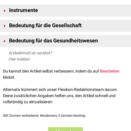
Instrumente
Instrumente der Sozialmedizin sind z.B. die
Demographie
, die
Bedeutung für die Gesellschaft
Epidemiologie
, die
Prävention
und weitere Methoden.
Sozialmedizin nimmt auch eine gesellschaftspolitische Rolle wahr, indem
Bedeutung für das Gesundheitswesen
sie über die medizinischen Aspekte hinaus soziale und wirtschaftliche
Aspekte in ihr Wirken einbezieht.
Die Sozialmedizin hat durch die Ergebnisse ihrer Forschung großen
Artikelinhalt ist veraltet?
Einfluß auf das Gesundheitswesen.
Hier melden
Beispiel
Risikofaktorenmodell
: Die sozialmedizinischen Forschungen
ergaben einen wesentlichen Zusammenhang zwischen vermehrt
Du kannst den Artikel selbst verbessern, indem du auf
Bearbeiten
auftretenden Erkrankungen wie
Herzinfarkt
, bestimmten
Krebsarten
, wie
klickst.
z.B.
Lungenkarzinom
und bestimmten Vorerkrankungen und einer
zivilisationstypischen Lebensweise. Dies hat Auswirkungen z.B. auf die
Alternativ kümmert sich unser Flexikon-Redaktionsteam darum.
Krankenkassenbeiträge
. So könnte z.B. ein Raucher höhere Beiträge
Deine zusätzlichen Angaben helfen uns, den Artikel schnell und
zahlen, da er einen gefährlicheren Lebensstil hat.
vollständig zu aktualisieren:
500
Zeichen verbleibend. Mindestens 5 Zeichen benötigt.