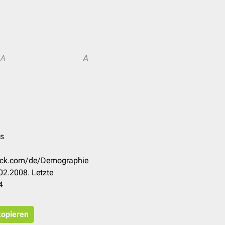
A
A
es
heck.com/de/Demographie
02.2008. Letzte
4
kopieren