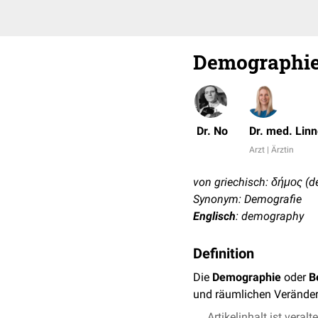
Demographi
Dr. No
Dr. med. Lin
Arzt | Ärztin
von griechisch: δήμος (d
Synonym: Demografie
Englisch
: demography
Definition
Die
Demographie
oder
B
und räumlichen Verände
Artikelinhalt ist veralt