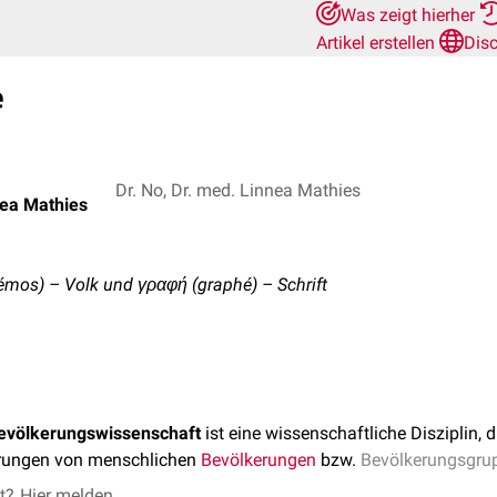
Was zeigt hierher
Artikel erstellen
Dis
e
Dr. No, Dr. med. Linnea Mathies
nea Mathies
émos) – Volk und γραφή (graphé) – Schrift
evölkerungswissenschaft
ist eine wissenschaftliche Disziplin, d
rungen von menschlichen
Bevölkerungen
bzw.
Bevölkerungsgru
et?
Hier melden