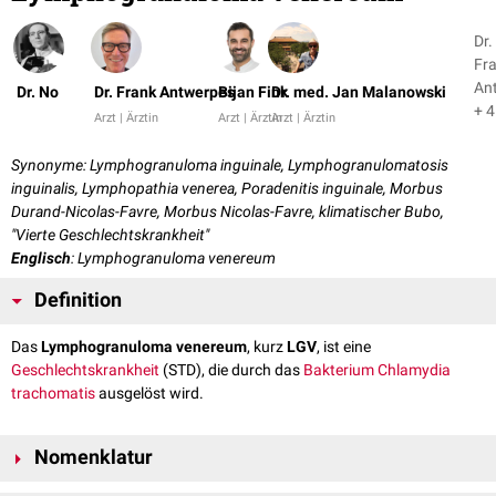
Dr.
Fr
An
Dr. No
Dr. Frank Antwerpes
Bijan Fink
Dr. med. Jan Malanowski
+ 4
Arzt | Ärztin
Arzt | Ärztin
Arzt | Ärztin
Synonyme: Lymphogranuloma inguinale, Lymphogranulomatosis
inguinalis, Lymphopathia venerea, Poradenitis inguinale, Morbus
Durand-Nicolas-Favre, Morbus Nicolas-Favre, klimatischer Bubo,
"Vierte Geschlechtskrankheit"
Englisch
: Lymphogranuloma venereum
Definition
Das
Lymphogranuloma venereum
, kurz
LGV
, ist eine
Geschlechtskrankheit
(STD), die durch das
Bakterium
Chlamydia
trachomatis
ausgelöst wird.
Nomenklatur
Das Lymphogranuloma venereum darf nicht mit der
Donovanosis