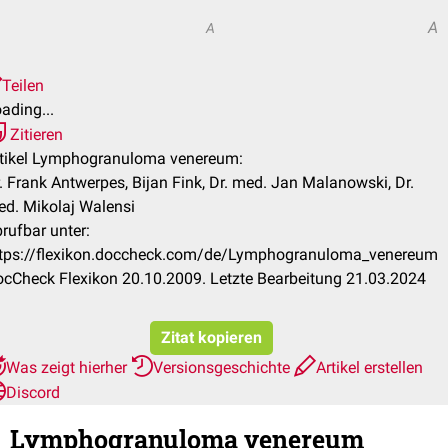
A
A
Teilen
ading...
Zitieren
tikel Lymphogranuloma venereum:
. Frank Antwerpes, Bijan Fink, Dr. med. Jan Malanowski, Dr.
d. Mikolaj Walensi
rufbar unter:
tps://flexikon.doccheck.com/de/Lymphogranuloma_venereum
cCheck Flexikon 20.10.2009. Letzte Bearbeitung 21.03.2024
Zitat kopieren
Was zeigt hierher
Versionsgeschichte
Artikel erstellen
Discord
Lymphogranuloma venereum