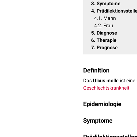
3
Symptome
4
Prädilektionsstell
4.1
Mann
4.2
Frau
5
Diagnose
6
Therapie
7
Prognose
Definition
Das
Ulcus molle
ist eine
Geschlechtskrankheit
.
Epidemiologie
Das Ulcus molle kommt se
Symptome
es selten. Es sind haupts
asymptomatisch
.
Nach einer
Inkubationsze