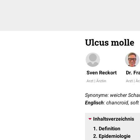
Ulcus molle
Sven Reckort
Dr. F
Arzt | Ärztin
Arzt | Är
Synonyme: weicher Schank
Englisch
: chancroid, sof
Inhaltsverzeichnis
1
Definition
2
Epidemiologie