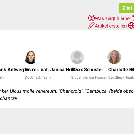
Zitat
Was zeigt hierher
Artikel erstellen
rank Antwerpes
Dr. rer. nat. Janica Nolte
Maxx Schuster
Charlotte B
B
ztin
DocCheck Team
Student/in der Humanmedizin
DocCheck Tea
A
er, Ulcus molle venereum, "Chancroid", "Cambuca" (beide obsol
t chancre