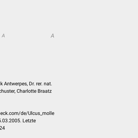
A
A
k Antwerpes, Dr. rer. nat.
huster, Charlotte Braatz
check.com/de/Ulcus_molle
.03.2005. Letzte
024