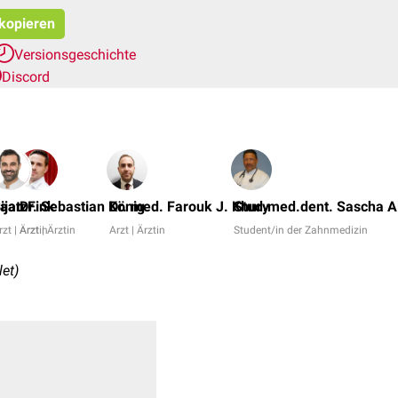
 kopieren
Versionsgeschichte
Discord
raatz
ijan Fink
Dr. Sebastian König
Dr. med. Farouk J. Khury
Stud.med.dent. Sascha A
m
rzt | Ärztin
Arzt | Ärztin
Arzt | Ärztin
Student/in der Zahnmedizin
et)