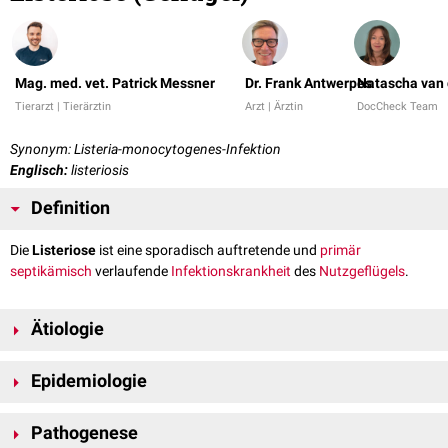
Mag. med. vet. Patrick Messner
Dr. Frank Antwerpes
Natascha van 
Tierarzt | Tierärztin
Arzt | Ärztin
DocCheck Team
Synonym: Listeria-monocytogenes-Infektion
Englisch:
listeriosis
Definition
Die
Listeriose
ist eine sporadisch auftretende und
primär
septikämisch
verlaufende
Infektionskrankheit
des
Nutzgeflügels
.
Ätiologie
Listeria monocytogenes
ist ein
grampositives
und kurzes
Epidemiologie
Stäbchenbakterium
, das 0,4 x 0,5 bis 2
µm
lang ist. Bisher (2021) sind 17
Serovare
beschrieben, von denen am häufigsten die mit den
Da Listeria monocytogenes weit verbreitet ist, finden
Infektionen
relativ
Antigenfaktoren
1/2a und 4b nachgewiesen werden. Der
Erreger
ist
Pathogenese
häufig statt. Die meisten
Erkrankungen
verlaufen jedoch
latent
oder
potenziell
pathogen
, die Stämme unterscheiden sich deutlich in ihrer