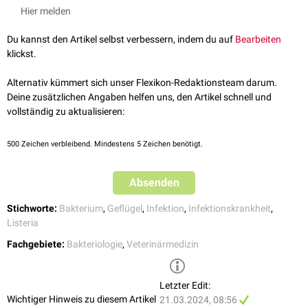
Auflage. Stuttgart: UTB Verlag GmbH. ISBN: 978-3-8252-8565-5
Hier melden
und
immunsupprimierte
Menschen, die an akut-septikämischen sowie
Siegmann O, Neumann U (Hrsg.) 2012. Kompendium der
chronisch-septikämischen und zentralnervösen
Listeriose
-
Geflügelkrankheiten. 7., überarbeitete Auflage. Hannover:
Du kannst den Artikel selbst verbessern, indem du auf
Bearbeiten
Verlaufsformen erkranken können.
Schlütersche Verlagsgesellschaft mbH & Co. KG. ISBN: 978-
klickst.
84268333-4
Alternativ kümmert sich unser Flexikon-Redaktionsteam darum.
Deine zusätzlichen Angaben helfen uns, den Artikel schnell und
vollständig zu aktualisieren:
500
Zeichen verbleibend. Mindestens 5 Zeichen benötigt.
Absenden
Stichworte:
Bakterium
,
Geflügel
,
Infektion
,
Infektionskrankheit
,
Listeria
Fachgebiete:
Bakteriologie
,
Veterinärmedizin
Letzter Edit:
Wichtiger Hinweis zu diesem Artikel
21.03.2024, 08:56