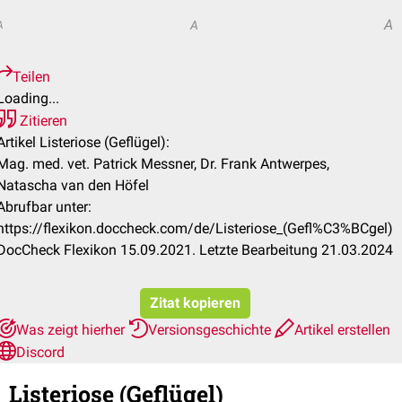
A
A
A
Teilen
Loading...
Zitieren
Artikel Listeriose (Geflügel):
Mag. med. vet. Patrick Messner, Dr. Frank Antwerpes,
Natascha van den Höfel
Abrufbar unter:
https://flexikon.doccheck.com/de/Listeriose_(Gefl%C3%BCgel)
DocCheck Flexikon 15.09.2021. Letzte Bearbeitung 21.03.2024
Zitat kopieren
Was zeigt hierher
Versionsgeschichte
Artikel erstellen
Discord
Listeriose (Geflügel)