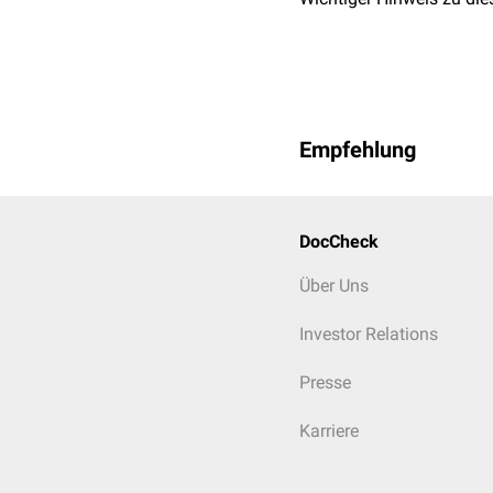
K
o
r
r
i
g
i
e
r
t
e
Die Messung des freien, 
(
Präanalytik
) eher für de
Referenzbereich
Empfehlung
Gesamtcalcium: 8,4 bi
Ionisiertes Calcium: 4
Ausschlaggebend ist der
DocCheck
Umrechnung
Über Uns
Investor Relations
Presse
Karriere