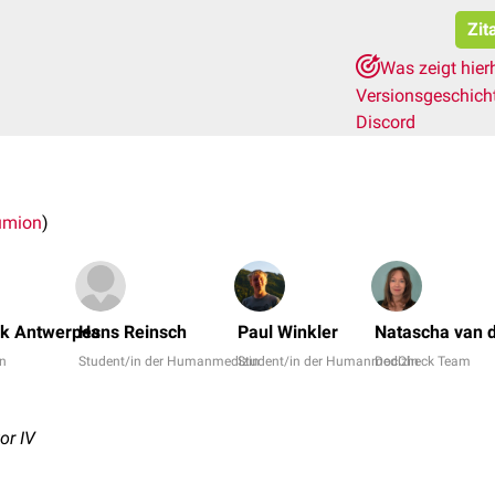
Zit
Was zeigt hier
Versionsgeschich
Discord
umion
)
nk Antwerpes
Hans Reinsch
Paul Winkler
Natascha van 
in
Student/in der Humanmedizin
Student/in der Humanmedizin
DocCheck Team
or IV