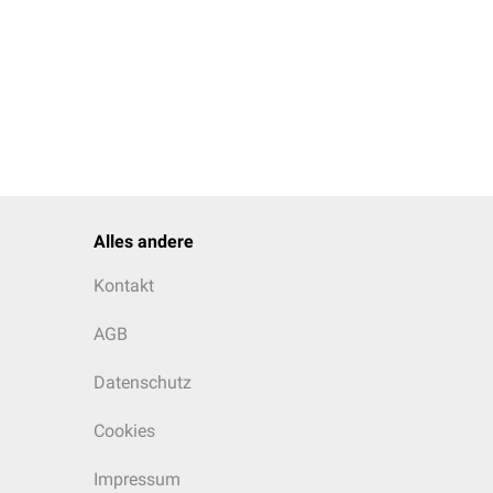
e
i
n
[
g
/
l
]
/
194
rungen im Probenröhrchen
Alles andere
Kontakt
AGB
Datenschutz
Cookies
Impressum