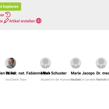
at kopieren
her
te
Artikel erstellen
den Höfel
Dr. rer. nat. Fabienne Reh
Maxx Schuster
Marie Jacops
Dr. me
DocCheck Team
Student/in der Humanmedizin
Student/in (andere Fächer)
Arzt | Ärz