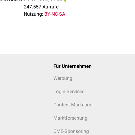
247.557 Aufrufe
s
C
a
[
m
m
o
l
/
l
]
=
g
e
m
e
s
s
e
n
e
s
C
a
[
m
m
o
l
/
l
]
/
0
,
6
+
G
e
s
a
m
t
p
r
o
t
Nutzung:
BY-NC-SA
ionisierten Calciums eignet sich aufgrund der raschen Verände
n
POCT
-Bereich zum Beispiel im Rahmen einer
Blutgasanalyse
.
s 10,5 mg/dl (2,2 bis 2,6 mmol/l)
,5 bis 5,6 mg/dl (1,1 bis 1,4 mmol/l)
 jeweils vom Labor angegebene Referenzwert.
Für Unternehmen
Werbung
Login Services
Content Marketing
Marktforschung
CME-Sponsoring