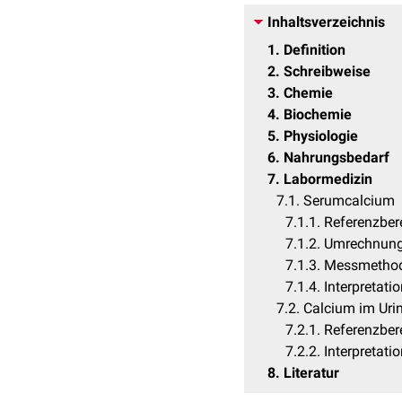
Inhaltsverzeichnis
1
Definition
2
Schreibweise
3
Chemie
4
Biochemie
5
Physiologie
6
Nahrungsbedarf
7
Labormedizin
7.1
Serumcalcium
7.1.1
Referenzber
7.1.2
Umrechnun
7.1.3
Messmetho
7.1.4
Interpretati
7.2
Calcium im Uri
7.2.1
Referenzber
7.2.2
Interpretati
8
Literatur