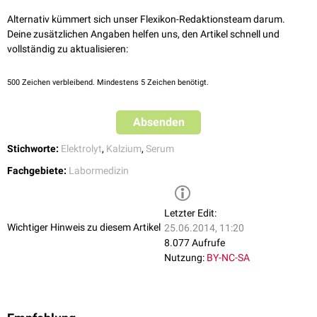
Gesamtkalzium: 2,2-2,6 mmol/l
Alternativ kümmert sich unser Flexikon-Redaktionsteam darum.
Ionisiertes Kalzium: 1,15-1,35 mmol/l
Deine zusätzlichen Angaben helfen uns, den Artikel schnell und
Die genauen Werte sind abhängig vom Messverfahren, weshalb der vom
vollständig zu aktualisieren:
Labor angegebene Referenzwert ausschlaggebend ist. Bei Kindern
liegen die Werte etwas höher als bei Erwachsenen.
500
Zeichen verbleibend. Mindestens 5 Zeichen benötigt.
Einen erhöhten Kalziumwert im Blut bezeichnet man als
Hyperkalzämie
,
einen erniedrigten Wert als
Hypokalzämie
.
Absenden
Stichworte:
Elektrolyt
,
Kalzium
,
Serum
Fachgebiete:
Labormedizin
Letzter Edit:
Wichtiger Hinweis zu diesem Artikel
25.06.2014, 11:20
8.077 Aufrufe
Nutzung:
BY-NC-SA