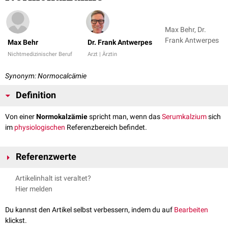
Max Behr, Dr.
Frank Antwerpes
Max Behr
Dr. Frank Antwerpes
Nichtmedizinischer Beruf
Arzt | Ärztin
Synonym: Normocalcämie
Definition
Von einer
Normokalzämie
spricht man, wenn das
Serumkalzium
sich
im
physiologischen
Referenzbereich befindet.
Referenzwerte
Artikelinhalt ist veraltet?
in mg/dl
Hier melden
Gesamtkalzium: 8.4-10.5 mg/dl
Ionisiertes Kalzium: 4,6-5,4 mg/dl
Du kannst den Artikel selbst verbessern, indem du auf
Bearbeiten
klickst.
in mmol/l