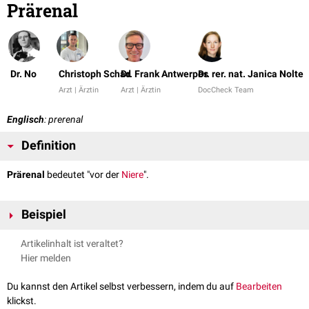
Prärenal
Dr. No
Christoph Schad
Dr. Frank Antwerpes
Dr. rer. nat. Janica Nolte
Arzt | Ärztin
Arzt | Ärztin
DocCheck Team
Englisch
: prerenal
Definition
Prärenal
bedeutet "vor der
Niere
".
Beispiel
Ein prärenales
Nierenversagen
hat seine Ursache nicht in der Niere
Artikelinhalt ist veraltet?
selbst, sondern "vor" der Niere, z.B. durch einen
Schock
, der zu einer
Hier melden
verminderten Nierendurchblutung führt.
siehe auch
:
postrenal
Du kannst den Artikel selbst verbessern, indem du auf
Bearbeiten
klickst.