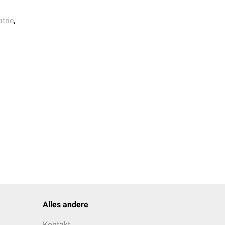
trie
,
 Cortex, 2023
d functional recovery in
eitstest
ementia Using ADAS-Cog
eise möglich, vermutlich
sind und eher von
Alles andere
[
4
]
ben,
hierbei
ution assoziiert sein als
Kontakt