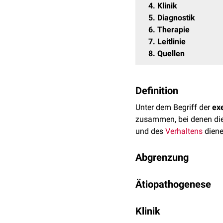
4
Klinik
5
Diagnostik
6
Therapie
7
Leitlinie
8
Quellen
Definition
Unter dem Begriff der
ex
zusammen, bei denen di
und des
Verhaltens
diene
Abgrenzung
Der Begriff der exekutiv
Ätiopathogenese
Obwohl es eine gewisse 
Läsion
des
frontalen Cor
Verschiedene
neurologis
[
1
]
[
2
]
vorhanden ist.
Klinik
Das Fr
Mögliche Auslöser sind b
Dysfunktion hinausgehen