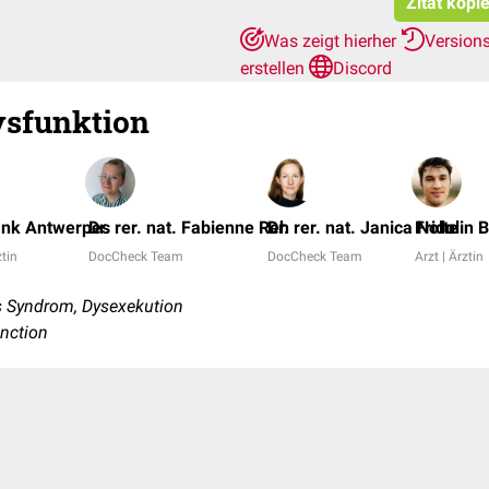
Zitat kopi
Was zeigt hierher
Version
erstellen
Discord
ysfunktion
ank Antwerpes
Dr. rer. nat. Fabienne Reh
Dr. rer. nat. Janica Nolte
Fridolin 
ztin
DocCheck Team
DocCheck Team
Arzt | Ärztin
 Syndrom, Dysexekution
unction