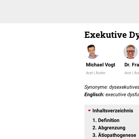
Exekutive D
Michael Vogt
Dr. Fr
Arzt | Ärztin
Arzt | Är
Synonyme: dysexekutives
Englisch:
executive dysf
Inhaltsverzeichnis
1
Definition
2
Abgrenzung
3
Ätiopathogenese