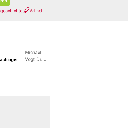
eren
sgeschichte
Artikel
Michael
Vogt, Dr.
Bachinger
Frank
Antwerpes +
3