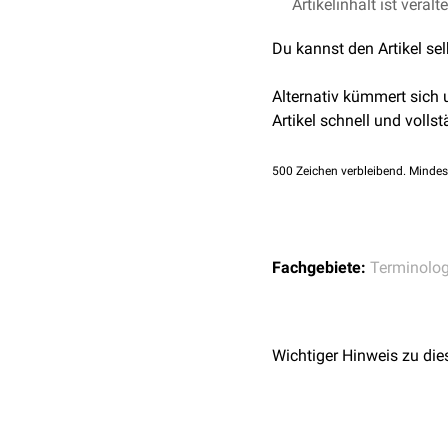
Artikelinhalt ist veralt
Korrelation zwischen
Du kannst den Artikel se
Alternativ kümmert sich
Artikel schnell und vollst
500
Zeichen verbleibend. Mindes
Fachgebiete:
Terminolog
Wichtiger Hinweis zu die