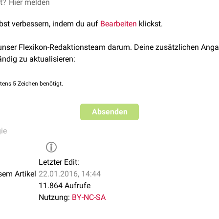
et?
HbA1c-Wert
Hier melden
und
Durchschnittsblutzucker
lbst verbessern, indem du auf
Bearbeiten
klickst.
 unser Flexikon-Redaktionsteam darum. Deine zusätzlichen Anga
ändig zu aktualisieren:
tens 5 Zeichen benötigt.
Absenden
ie
Letzter Edit:
sem Artikel
22.01.2016, 14:44
11.864 Aufrufe
Nutzung:
BY-NC-SA