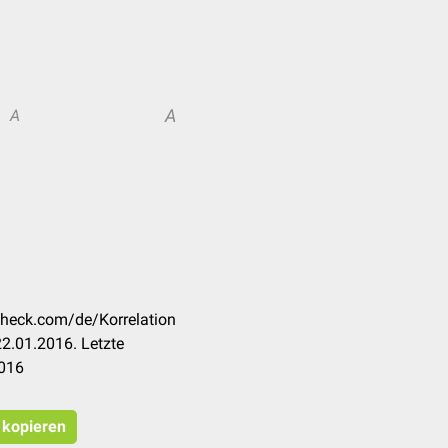
A
A
ccheck.com/de/Korrelation
2.01.2016. Letzte
2016
t kopieren