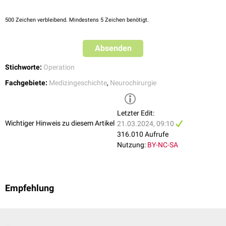
Kopfseite ohne irgendwelche Komplikationen behandelt, abgesehen
von einem stark blutunterlaufenen Auge. Vielleicht treten später
500
Zeichen verbleibend. Mindestens 5 Zeichen benötigt.
Schwierigkeiten auf, doch es schien ein harmloser Eingriff zu sein,
wenn auch mit Sicherheit kein schöner Anblick. Man wird sehen
müssen, wie diese Fälle zurechtkommen.
"
Absenden
Stichworte:
Operation
Fachgebiete:
Medizingeschichte
,
Neurochirurgie
Letzter Edit:
Wichtiger Hinweis zu diesem Artikel
21.03.2024, 09:10
316.010 Aufrufe
Nutzung:
BY-NC-SA
Empfehlung