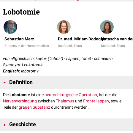
Lobotomie
Sebastian Merz
Dr. med. Miriam Dodegge
Natascha van de
Student/in der Humanmedizin
DocCheck Team
DocCheck Team
von altgriechisch: λοβός ("lobos") - Lappen; tomē - schneiden
Synonym: Leukotomie
Englisch:
lobotomy
Definition
Die
Lobotomie
ist eine
neurochirurgische
Operation
, bei der die
Nervenverbindung
zwischen
Thalamus
und
Frontallappen
, sowie
Teile der
grauen Substanz
durchtrennt werden.
Geschichte