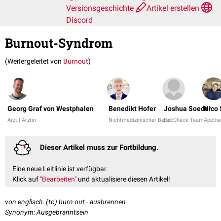
Versionsgeschichte
Artikel erstellen
Discord
Burnout-Syndrom
(Weitergeleitet von
Burnout
)
Georg Graf von Westphalen
Benedikt Hofer
Joshua Soeder
Nico 
Arzt | Ärztin
Nichtmedizinischer Beruf
DocCheck Team
Apothe
Dieser Artikel muss zur Fortbildung.
Eine neue Leitlinie ist verfügbar.
Klick auf
"Bearbeiten"
und aktualisiere diesen Artikel!
von englisch: (to) burn out - ausbrennen
Synonym: Ausgebranntsein