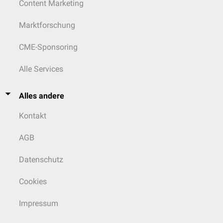
Content Marketing
Körperpsychotherapie
Marktforschung
Nach Hillert und Marwirtz, Brühlmann und Jaggi existieren 4 E's als Basis
[
13
]
[
14
]
[
15
]
der Burnout-Therapie:
CME-Sponsoring
Erkennen: Akzeptanz der Behandlungsbedürftigkeit
Entlastung: Reduktion der Stressoren
Alle Services
Erholung: Entspannen, Sport
Ernüchterung: Durchsetzen von Eigenbedürfnissen je nach Situation,
Alles andere
Reduktion des eigenen Perfektionismus, Abgrenzung gegenüber
überzogenen Forderungen
Kontakt
Dabei reicht das Spektrum einer
Körperpsychotherapie
von kurzen
Atemübungen über
progressive Muskelrelaxation
(PMR) nach Jacobson
AGB
und
Lachyoga
(Mandan Kataria) bis hin zum
autogenen Training
und
Qigong
.
Datenschutz
Physiotherapie
Cookies
Physiotherapeutisch
kommen
Massagen
,
Shiatsu
,
Aromatherapie
,
Wannenbäder
, heiße
Fangopackungen
sowie moderates
Impressum
Ausdauertraining
zum Einsatz.