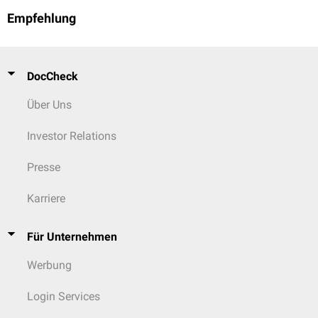
Empfehlung
DocCheck
Über Uns
Investor Relations
Presse
Karriere
Für Unternehmen
Werbung
Login Services