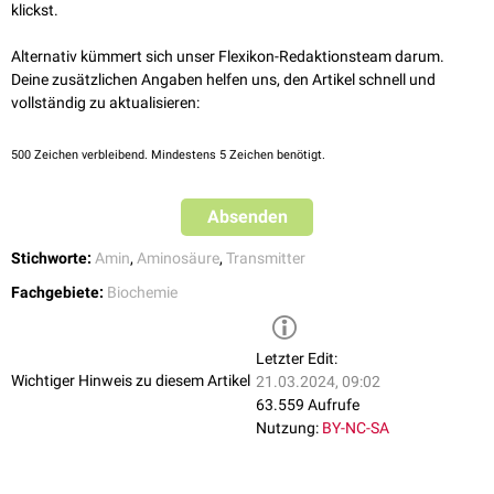
Adrenalin
klickst.
Noradrenalin
Dopamin
Alternativ kümmert sich unser Flexikon-Redaktionsteam darum.
Histamin
Deine zusätzlichen Angaben helfen uns, den Artikel schnell und
Melatonin
vollständig zu aktualisieren:
500
Zeichen verbleibend. Mindestens 5 Zeichen benötigt.
Absenden
Stichworte:
Amin
,
Aminosäure
,
Transmitter
Fachgebiete:
Biochemie
Letzter Edit:
Wichtiger Hinweis zu diesem Artikel
21.03.2024, 09:02
63.559 Aufrufe
Nutzung:
BY-NC-SA