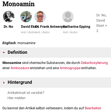
Monoamin
Dr. No,
David
Ekert +
Dr. No
David Ekert
Dr. Frank Antwerpes
Katharina Epping
2
Arzt | Ärztin
Arzt | Ärztin
Arzt | Ärztin
Englisch
: monoamine
Definition
Monoamine
sind chemische Substanzen, die durch
Dekarboxylierung
einer
Aminosäure
entstehen und
eine
Aminogruppe
enthalten.
Hintergrund
Viele Monoamine haben eine biogene Wirkung und dienen im Körper
Artikelinhalt ist veraltet?
unter anderem als
Neurotransmitter
. Zu den biogenen Monoaminen
Hier melden
zählen beispielsweise:
Serotonin
Du kannst den Artikel selbst verbessern, indem du auf
Bearbeiten