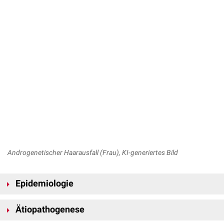
Androgenetischer Haarausfall (Frau), KI-generiertes Bild
Epidemiologie
Die
Prävalenz
der androgenetischen Alopezie bei der Frau beträgt ca.
Ätiopathogenese
20 %. Insbesondere nach den
Wechseljahren
kommt es zu einem starken
Anstieg der
Inzidenz
.