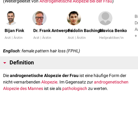
(Weitergeleitet von
Androgenetische Alopezie bei der Frau
)
B
D
A
Bijan Fink
Dr. Frank Antwerpes
Fridolin Bachinger
Slavica Benko
+
Arzt | Ärztin
Arzt | Ärztin
Arzt | Ärztin
Heilpraktiker/in
Englisch
: female pattern hair loss (FPHL)
Definition
Die
androgenetische Alopezie der Frau
ist eine häufige Form der
nicht-vernarbenden
Alopezie
. Im Gegensatz zur
androgenetischen
Alopezie des Mannes
ist sie als
pathologisch
zu werten.