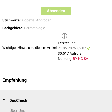
chronisches Telogeneffluvium bei endogenen Störungen:
Hyperprolaktinämie
Chlormadinonacetat
)
Eisenmangel
,
Zinkmangel
,
Malnutrition
,
Schilddrüsenerkrankungen
,
Einnahme von Androgenen,
Anabolika
und
Aromatasehemmer
Ethinylestradiol
Absenden
Hyperprolaktinämie
Biotin
: unterstützende Therapieoption
akutes Telogeneffluvium
: z.B. bei fieberhaften Erkrankungen,
Stichworte:
Alopezia
,
Androgen
Finasterid
: experimenteller Ansatz
Verletzungen, emotionalen Belastungen
Fachgebiete:
Dermatologie
Weitere Therapieansätze
Pflaumenblütenhämmerchen
im Rahmen einer
Akupunktur
Cimicifuga racemosa rhizoma
Letzter Edit:
Sabalis serrulatae fructus
Wichtiger Hinweis zu diesem Artikel
21.05.2026, 09:07
30.517 Aufrufe
Nutzung:
BY-NC-SA
Empfehlung
DocCheck
Über Uns