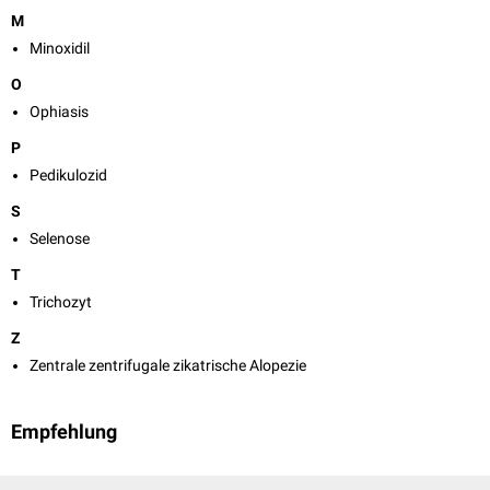
M
Minoxidil
O
Ophiasis
P
Pedikulozid
S
Selenose
T
Trichozyt
Z
Zentrale zentrifugale zikatrische Alopezie
Empfehlung