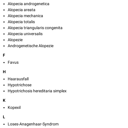
Alopecia androgenetica
Alopecia areata
Alopecia mechanica
Alopecia totalis
Alopecia triangularis congenita
Alopecia universalis
Alopezie
Androgenetische Alopezie
F
Favus
H
Haarausfall
Hypotrichose
Hypotrichosis hereditaria simplex
K
Kopexil
L
Loses-Anagenhaar-Syndrom