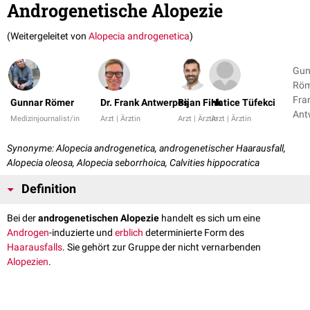
Androgenetische Alopezie
(Weitergeleitet von
Alopecia androgenetica
)
Gun
Röm
Fra
Gunnar Römer
Dr. Frank Antwerpes
Bijan Fink
Hatice Tüfekci
Ant
Medizinjournalist/in
Arzt | Ärztin
Arzt | Ärztin
Arzt | Ärztin
+ 3
Synonyme: Alopecia androgenetica, androgenetischer Haarausfall,
Alopecia oleosa, Alopecia seborrhoica, Calvities hippocratica
Definition
Bei der
androgenetischen Alopezie
handelt es sich um eine
Androgen
-induzierte und
erblich
determinierte Form des
Haarausfalls
. Sie gehört zur Gruppe der nicht vernarbenden
Alopezien
.