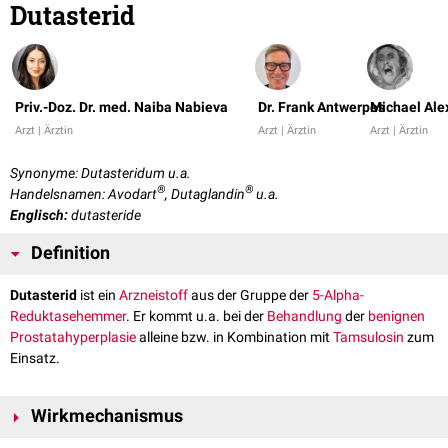
Dutasterid
Priv.-Doz. Dr. med. Naiba Nabieva
Dr. Frank Antwerpes
Michael Ale
Arzt | Ärztin
Arzt | Ärztin
Arzt | Ärztin
Synonyme: Dutasteridum u.a.
®
®
Handelsnamen: Avodart
, Dutaglandin
u.a.
Englisch:
dutasteride
Definition
Dutasterid
ist ein
Arzneistoff
aus der Gruppe der
5-Alpha-
Reduktasehemmer
. Er kommt u.a. bei der
Behandlung
der
benignen
Prostatahyperplasie
alleine bzw. in Kombination mit
Tamsulosin
zum
Einsatz.
Wirkmechanismus