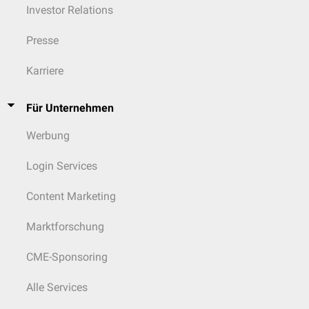
Heilberufen sowie Beteiligung an der ärztlichen Weiter- und Fortbildung
Investor Relations
auf dem Gebiet der
Pharmakotherapie
.
Presse
Karriere
Für Unternehmen
Werbung
Login Services
Content Marketing
Marktforschung
CME-Sponsoring
Alle Services