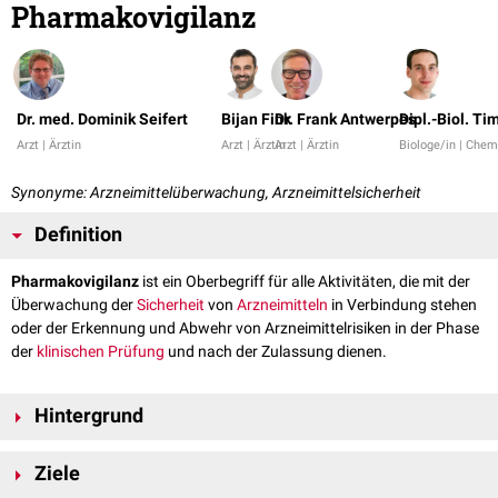
Pharmakovigilanz
Dr. med. Dominik Seifert
Bijan Fink
Dr. Frank Antwerpes
Dipl.-Biol. Ti
Arzt | Ärztin
Arzt | Ärztin
Arzt | Ärztin
Biologe/in | Chem
Synonyme: Arzneimittelüberwachung, Arzneimittelsicherheit
Definition
Pharmakovigilanz
ist ein Oberbegriff für alle Aktivitäten, die mit der
Überwachung der
Sicherheit
von
Arzneimitteln
in Verbindung stehen
oder der Erkennung und Abwehr von Arzneimittelrisiken in der Phase
der
klinischen Prüfung
und nach der Zulassung dienen.
Hintergrund
Unter Pharmakovigilanz wird das Geschehen rund um die Entdeckung,
Ziele
Dokumentation, Bewertung und Prävention von
unerwünschten