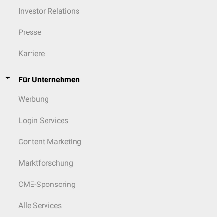
Investor Relations
sehr häufig
> 10 %
Presse
häufig
1 - 10 %
Karriere
gelegentlich
0,1 - 1 %
selten
0,01 - 0,1 %
Für Unternehmen
sehr selten
< 0,01 %
Werbung
nicht bekannt
nicht abschätzbar
Login Services
Content Marketing
Marktforschung
CME-Sponsoring
Alle Services