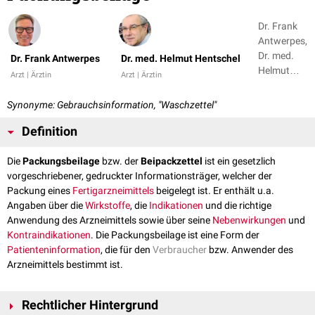
Dr. Frank
Antwerpes,
Dr. med.
Dr. Frank Antwerpes
Dr. med. Helmut Hentschel
Helmut
Arzt | Ärztin
Arzt | Ärztin
Hentschel
Synonyme: Gebrauchsinformation, "Waschzettel"
Definition
Die
Packungsbeilage
bzw. der
Beipackzettel
ist ein gesetzlich
vorgeschriebener, gedruckter Informationsträger, welcher der
Packung eines
Fertigarzneimittels
beigelegt ist. Er enthält u.a.
Angaben über die
Wirkstoffe
, die
Indikationen
und die richtige
Anwendung des Arzneimittels sowie über seine
Nebenwirkungen
und
Kontraindikationen
. Die Packungsbeilage ist eine Form der
Patienteninformation
, die für den
Verbraucher
bzw. Anwender des
Arzneimittels bestimmt ist.
Rechtlicher Hintergrund