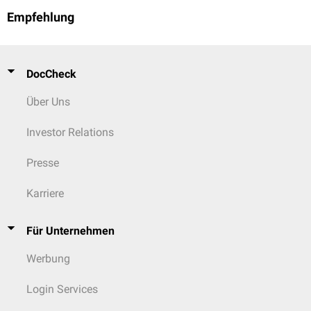
Empfehlung
DocCheck
Über Uns
Investor Relations
Presse
Karriere
Für Unternehmen
Werbung
Login Services