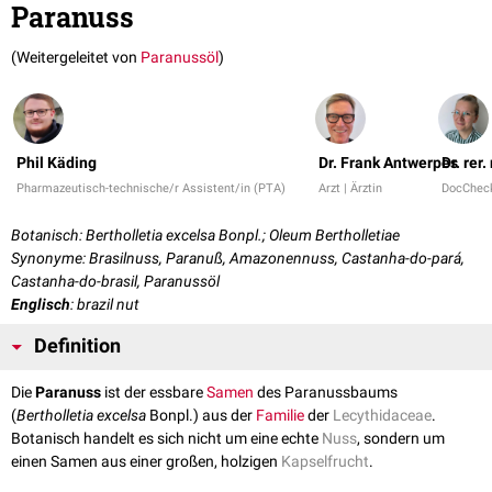
Paranuss
(Weitergeleitet von
Paranussöl
)
Phil Käding
Dr. Frank Antwerpes
Dr. rer
Pharmazeutisch-technische/r Assistent/in (PTA)
Arzt | Ärztin
DocChec
Botanisch: Bertholletia excelsa Bonpl.; Oleum Bertholletiae
Synonyme: Brasilnuss, Paranuß, Amazonennuss, Castanha-do-pará,
Castanha-do-brasil, Paranussöl
Englisch
: brazil nut
Definition
Die
Paranuss
ist der essbare
Samen
des Paranussbaums
(
Bertholletia excelsa
Bonpl.) aus der
Familie
der
Lecythidaceae
.
Botanisch handelt es sich nicht um eine echte
Nuss
, sondern um
einen Samen aus einer großen, holzigen
Kapselfrucht
.