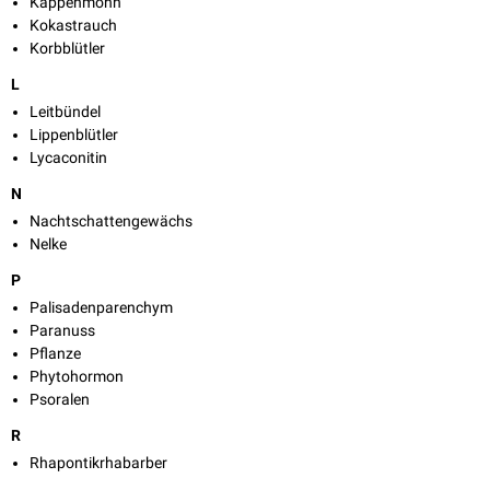
Kappenmohn
Kokastrauch
Korbblütler
L
Leitbündel
Lippenblütler
Lycaconitin
N
Nachtschattengewächs
Nelke
P
Palisadenparenchym
Paranuss
Pflanze
Phytohormon
Psoralen
R
Rhapontikrhabarber