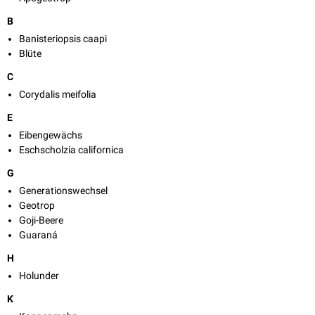
B
Banisteriopsis caapi
Blüte
C
Corydalis meifolia
E
Eibengewächs
Eschscholzia californica
G
Generationswechsel
Geotrop
Goji-Beere
Guaraná
H
Holunder
K