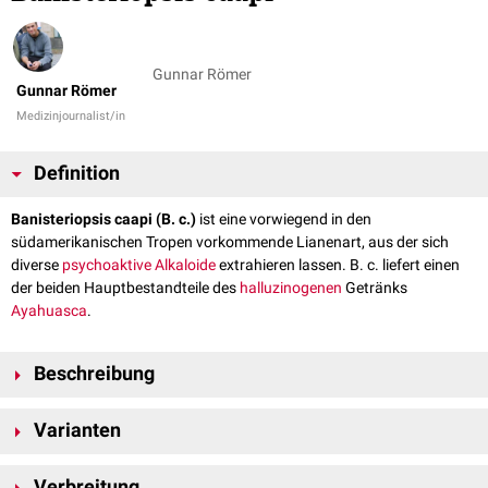
Gunnar Römer
Gunnar Römer
Medizinjournalist/in
Definition
Banisteriopsis caapi (B. c.)
ist eine vorwiegend in den
südamerikanischen Tropen vorkommende Lianenart, aus der sich
diverse
psychoaktive
Alkaloide
extrahieren lassen. B. c. liefert einen
der beiden Hauptbestandteile des
halluzinogenen
Getränks
Ayahuasca
.
Beschreibung
bis zu 20 cm lange und 8 – 9 cm breite Blätter
Varianten
holzartige, sehr lange und vielfach verzweigte Stängel
blassrosa gefärbte, doldenartige Blüten in der Form eines Kelches
Unter den Lianen vom Typ B. c. existiert eine Reihe von Unterarten, die
einzelne
Pflanzen
blühen nur sehr unregelmäßig; wenn, dann im
Verbreitung