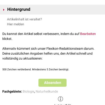
Hintergrund
Als Pflanzen im engeren Sinne werden die sogenannten Gefäßpflanzen
Artikelinhalt ist veraltet?
verstanden. Diese besitzen ein System aus Leitbahnen, das sie mit
Hier melden
Wasser
und Nährstoffen versorgt. Ein prominentes Beispiel für
Gefäßpflanzen sind Bäume.
Du kannst den Artikel selbst verbessern, indem du auf
Bearbeiten
klickst.
Alternativ kümmert sich unser Flexikon-Redaktionsteam darum.
Deine zusätzlichen Angaben helfen uns, den Artikel schnell und
vollständig zu aktualisieren:
500
Zeichen verbleibend. Mindestens 5 Zeichen benötigt.
Absenden
Fachgebiete:
Biologie
,
Naturheilkunde