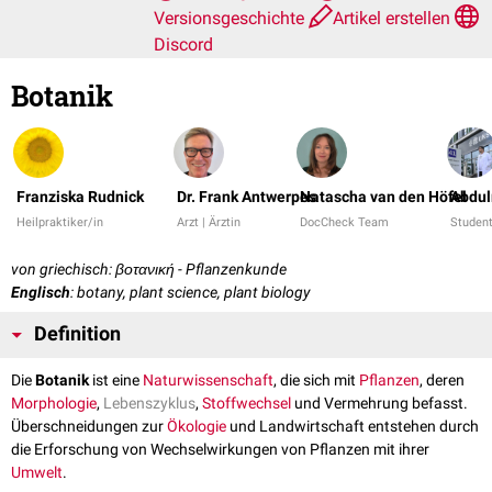
Versionsgeschichte
Artikel erstellen
Discord
Botanik
Franziska Rudnick
Dr. Frank Antwerpes
Natascha van den Höfel
Abdu
Heilpraktiker/in
Arzt | Ärztin
DocCheck Team
Studen
von griechisch: βοτανική - Pflanzenkunde
Englisch
: botany, plant science, plant biology
Definition
Die
Botanik
ist eine
Naturwissenschaft
, die sich mit
Pflanzen
, deren
Morphologie
,
Lebenszyklus
,
Stoffwechsel
und Vermehrung befasst.
Überschneidungen zur
Ökologie
und Landwirtschaft entstehen durch
die Erforschung von Wechselwirkungen von Pflanzen mit ihrer
Umwelt
.