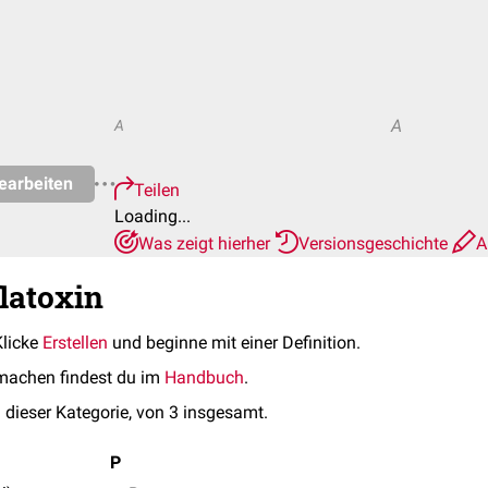
A
A
earbeiten
Teilen
Loading...
Was zeigt hierher
Versionsgeschichte
A
flatoxin
Klicke
Erstellen
und beginne mit einer Definition.
machen findest du im
Handbuch
.
 dieser Kategorie, von 3 insgesamt.
P