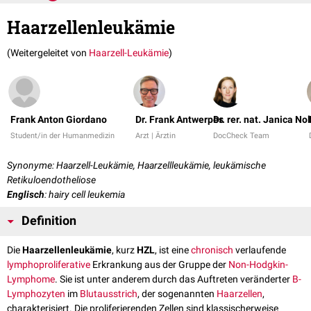
Haarzellenleukämie
(Weitergeleitet von
Haarzell-Leukämie
)
Frank Anton Giordano
Dr. Frank Antwerpes
Dr. rer. nat. Janica No
Student/in der Humanmedizin
Arzt | Ärztin
DocCheck Team
Synonyme: Haarzell-Leukämie, Haarzellleukämie, leukämische
Retikuloendotheliose
Englisch
: hairy cell leukemia
Definition
Die
Haarzellenleukämie
, kurz
HZL
, ist eine
chronisch
verlaufende
lymphoproliferative
Erkrankung aus der Gruppe der
Non-Hodgkin-
Lymphome
. Sie ist unter anderem durch das Auftreten veränderter
B-
Lymphozyten
im
Blutausstrich
, der sogenannten
Haarzellen
,
charakterisiert. Die proliferierenden Zellen sind klassischerweise